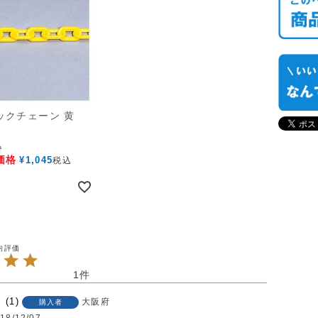
ックチェーン 黄
込
価格
¥
1,045
税込
1
1
大阪府
購入者
18/12/07