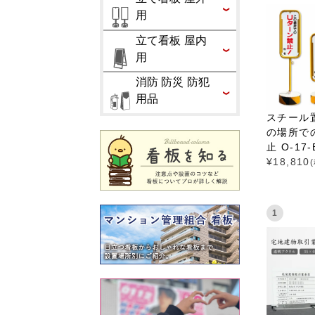
用
立て看板 屋内
用
消防 防災 防犯
用品
スチール
の場所で
止 O-17-
¥
18,810
1