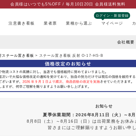
会員様はいつでも5%OFF / 毎月10日20日 会員様送料無料
ログイン・新規登録
注意書き看板
業者票
業種から選ぶ
マイページ
会社概要
射スチール置き看板
スチール置き看板 反射 O-17-HS-B
お知らせ
夏季休業期間：2026年8月11日（火）～8
8月8日（土）～8月16日（日）は出荷業務をお休
皆さまにはご理解賜りますようお願い申