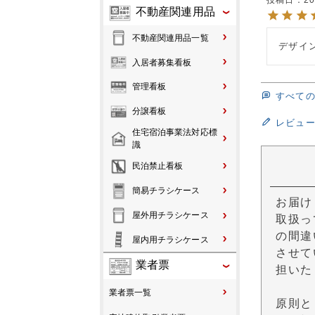
不動産関連用品
不動産関連用品一覧
デザイ
入居者募集看板
管理看板
すべて
分譲看板
レビュ
住宅宿泊事業法対応標
識
民泊禁止看板
簡易チラシケース
お届け
屋外用チラシケース
取扱っ
の間違
屋内用チラシケース
させて
業者票
担いた
業者票一覧
原則と