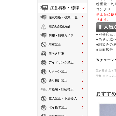
総重量：約1
注意看板・標識
コンクリー
※土台に使
注意看板・標識 一覧
ります。
感染症対策用品
●内容変更
防犯・監視カメラ
●高さが選
●馴染みの
駐車禁止
●両面広告
前向き駐車
※チェーン
アイドリング禁止
置き看板 立て
Ｕターン禁止
看板 自立スタ
通り抜け禁止
駐輪場・駐輪禁止
おすす
立入禁止・不法侵入
ポイ捨て禁止