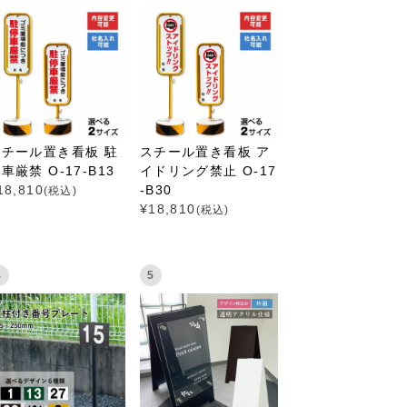
スチール置き看板 駐
スチール置き看板 ア
車厳禁 O-17-B13
イドリング禁止 O-17
18,810
-B30
(税込)
¥
18,810
(税込)
4
5