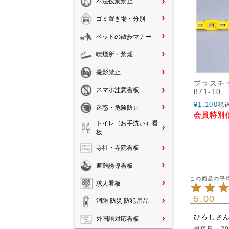
不法投棄禁止
ゴミ置き場・分別
ペットの散歩マナー
喫煙所・禁煙
撮影禁止
プラスチ
スマホ注意看板
871-10
¥
1,100
税
迷惑・危険防止
会員特別
トイレ（お手洗い）看
板
寺社・寺院看板
避難誘導看板
求人看板
5.00
消防 防災 防犯用品
ひろし
外国語対応看板
投稿日
20