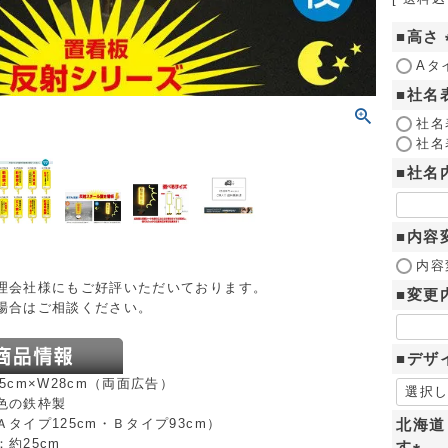
■高さ
Aタ
■社名
社名
社名
■社名
■内容
内容
理会社様にもご好評いただいております。
■変更
場合はご相談ください。
■デザ
5cm×W28cm（両面広告）
色の鉄枠製
タイプ125cm・Ｂタイプ93cm）
北海道
約25cm
す