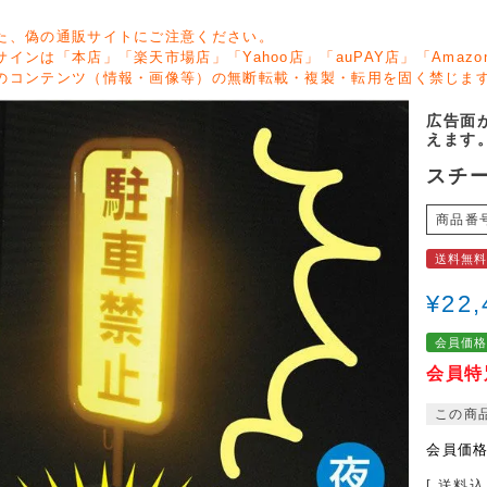
た、偽の通販サイトにご注意ください。
サインは「本店」「楽天市場店」「Yahoo店」「auPAY店」「Ama
のコンテンツ（情報・画像等）の無断転載・複製・転用を固く禁じま
広告面
えます
スチー
商品番
送料無
¥
22,
会員価
会員特
この商
会員価
送料込