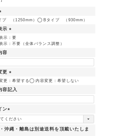
(
イプ （1250mm）
Bタイプ （930mm）
必
表示
須
(
表示：要
)
表示：不要（全体バランス調整）
必
須
内容
)
変更
(
変更：希望する
内容変更：希望しない
必
内容記入
須
)
イン
(
必
・沖縄・離島は別途送料を頂戴いたしま
須