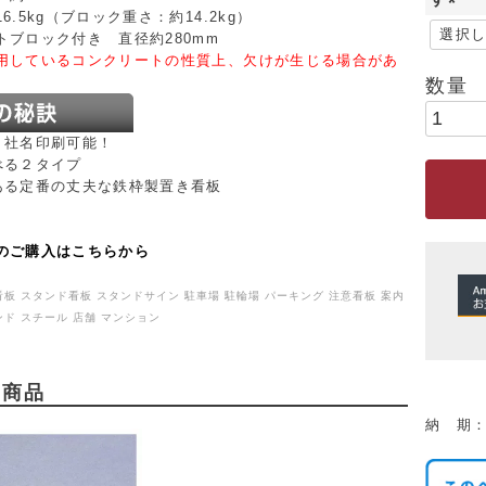
6.5kg（ブロック重さ：約14.2kg）
(
トブロック付き 直径約280mm
必
用しているコンクリートの性質上、欠けが生じる場合があ
須
)
、社名印刷可能！
べる２タイプ
ある定番の丈夫な鉄枠製置き看板
のご購入はこちらから
看板 スタンド看板 スタンドサイン 駐車場 駐輪場 パーキング 注意看板 案内
ンド スチール 店舗 マンション
め商品
納 期