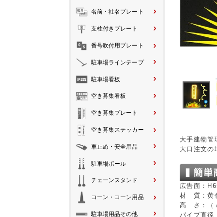
名前・社名プレート
支柱付きプレート
番号吹付用プレート
駐車場ラインテープ
駐車場看板
空き募集看板
空き募集プレート
空き募集ステッカー
大手建物管
車止め・安全用品
大口注文の
駐車場ポール
チェーンスタンド
広告面：H6
材 質：黄
コーン・コーン用品
高 さ：（Ａ
駐車場用品その他
パイプ直径：