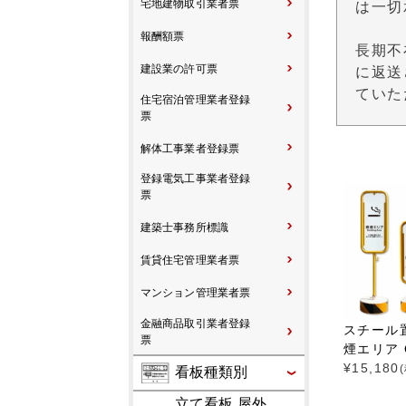
宅地建物取引業者票
は一切
報酬額票
長期不
建設業の許可票
に返送
ていた
住宅宿泊管理業者登録
票
解体工事業者登録票
登録電気工事業者登録
票
建築士事務所標識
賃貸住宅管理業者票
マンション管理業者票
金融商品取引業者登録
スチール
票
煙エリア O
¥
15,180
看板種類別
立て看板 屋外