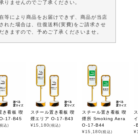
承りませんのでご了承ください。
在等により商品をお届けできず、商品が当店
された場合は、往復送料(実費)をご請求させ
だきますので、予めご了承くださいませ。
置き看板 喫
スチール置き看板 喫
スチール置き看板 喫
-17-B45
煙エリア O-17-B43
煙所 Smoking Aera
イ
¥
15,180
O-17-B44
-
(税込)
(税込)
¥
15,180
¥
(税込)