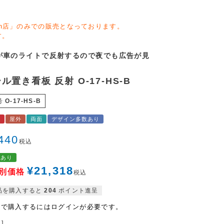
zon店」のみでの販売となっております。
す。
が車のライトで反射するので夜でも広告が見
。
ル置き看板 反射 O-17-HS-B
号
O-17-HS-B
料
屋外
両面
デザイン多数あり
440
税込
格あり
¥
21,318
別価格
税込
品を購入すると
204
ポイント進呈
格で購入するにはログインが必要です。