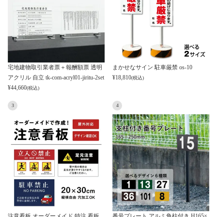
宅地建物取引業者票＋報酬額票 透明
まかせなサイン 駐車厳禁 os-10
アクリル 自立 tk-com-acryl01-jiritu-2set
¥
18,810
(税込)
¥
44,660
(税込)
3
4
注意看板 オーダーメイド 特注 看板
番号プレート アルミ角柱付き H165×