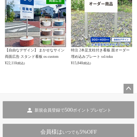
【自由なデザイン】 まかせなサイン
特注 2本足支柱付き看板 面オーダー
両面広告 スタンド看板 os-custom
埋め込みプレート ssl-toku
¥
22,110
¥
15,840
(税込)
(税込)
ペー
ジト
500
新規会員登録で
ポイントプレゼント
ップ
へ
会員様は
5%OFF
いつでも