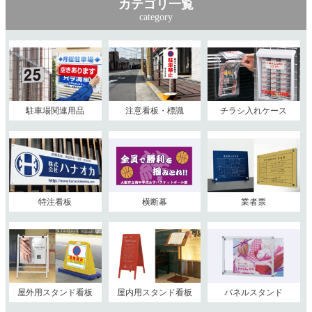
カテゴリ一覧
category
駐車場関連用品
注意看板・標識
チラシ入れケース
特注看板
横断幕
業者票
屋外用スタンド看板
屋内用スタンド看板
パネルスタンド