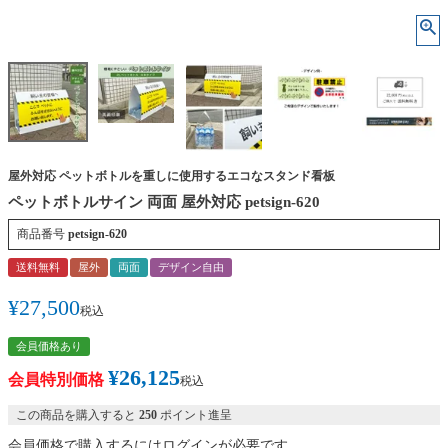
屋外対応 ペットボトルを重しに使用するエコなスタンド看板
ペットボトルサイン 両面 屋外対応 petsign-620
商品番号
petsign-620
送料無料
屋外
両面
デザイン自由
¥
27,500
税込
会員価格あり
¥
26,125
会員特別価格
税込
この商品を購入すると
250
ポイント進呈
会員価格で購入するにはログインが必要です。