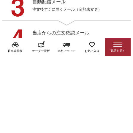
自動配信メール
注文後すぐに届くメール（金額未変更）
当店からの注文確認メール
お客様の最終確定の注文内容です
駐車場看板
オーダー看板
送料について
お気に入り
看板デザイン・製作スタート
先振込の方は入金確認後となります
デザイン確認（ご希望の方）
3営業日以内にデータをお送りします
製作・発送