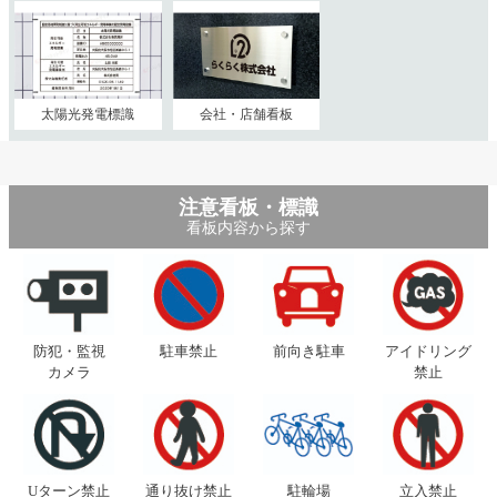
太陽光発電標識
会社・店舗看板
注意看板・標識
看板内容から探す
防犯・監視
駐車禁止
前向き駐車
アイドリング
カメラ
禁止
Uターン禁止
通り抜け禁止
駐輪場
立入禁止