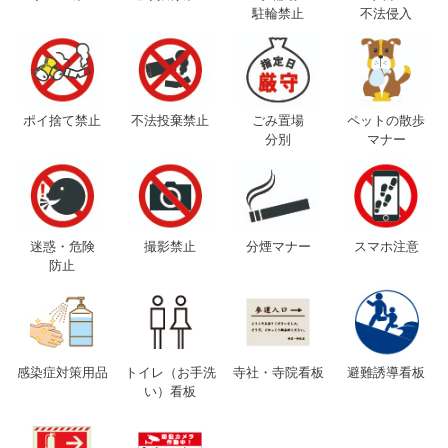
駐輪禁止
不法侵入
ポイ捨て禁止
不法投棄禁止
ごみ置場
ペットの散歩
分別
マナー
迷惑・危険
撮影禁止
分煙マナー
スマホ注意
防止
感染症対策用品
トイレ（お手洗
寺社・寺院看板
避難誘導看板
い）看板