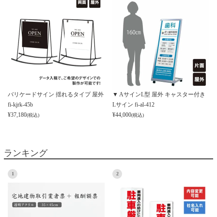
バリケードサイン 揺れるタイプ 屋外
▼ AサインL型 屋外 キャスター付き
fi-kjrk-45b
Lサイン fi-al-412
¥
37,180
¥
44,000
(税込)
(税込)
ランキング
1
2