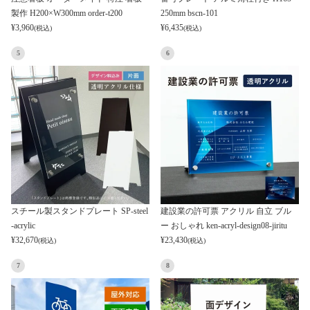
製作 H200×W300mm order-t200
250mm bscn-101
¥
3,960
¥
6,435
(税込)
(税込)
5
6
スチール製スタンドプレート SP-steel
建設業の許可票 アクリル 自立 ブル
-acrylic
ー おしゃれ ken-acryl-design08-jiritu
¥
32,670
¥
23,430
(税込)
(税込)
7
8