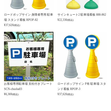
ロードポップサイン 身障者専用 駐車
サインキュート2 駐車場看板 888-862
場 スタンド看板 RPOP-82
¥
22,330
(税込)
¥
37,620
(税込)
お客様専用駐車場 支柱付きプレート
ロードポップサイン P有 駐車場 スタ
SCN-chusha03
ンド看板 RPOP-3
¥
6,369
¥
37,620
(税込)
(税込)