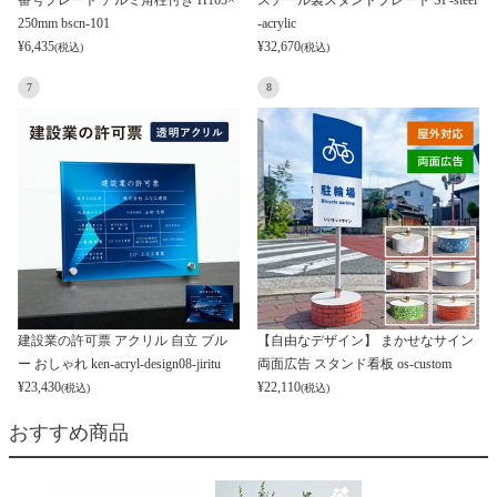
250mm bscn-101
-acrylic
¥
6,435
¥
32,670
(税込)
(税込)
7
8
建設業の許可票 アクリル 自立 ブル
【自由なデザイン】 まかせなサイン
ー おしゃれ ken-acryl-design08-jiritu
両面広告 スタンド看板 os-custom
¥
23,430
¥
22,110
(税込)
(税込)
おすすめ商品