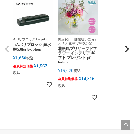
Aバリブロック B-option
開店祝い・開業祝いにもオ
ススメ 豪華で華やかな花
□ Aバリブロック 満水
瓶付きプリザーブドフラワ
花瓶風プリザーブドフ
時5.0kg b-option
ー
ラワー インテリア ギ
¥
1,650
フト プレゼント pf-
税込
kabin
¥
1,567
会員特別価格
¥
15,070
税込
税込
¥
14,316
会員特別価格
税込
ペー