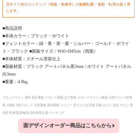
当サイト内のコンテンツ（情報・画像等）の無断転載・複製・転用を固く禁
じます。
■商品説明
■本体カラー：ブラック・ホワイト
■フォントカラー：緑・青・茶・紫・シルバー・ゴールド・ホワイ
ト・ブラック ■面板サイズ：W45×H45cm（両面）
■本体材質：スチール塗装仕上
■面板材質：ブラック アートパネル黒3mm / ホワイト アートパネル
白3mm
■重量：4.8kg
ブロックサイン 屋外 置き看板 スタンド看板 立て看板 スタンドサイン A看板 A型サイン A型看
板 A看板 A型スタンド 注意看板 案内看板 メニュー 折りたたみ可能 店舗 カフェ 会社 サロン 美
容院 駐車場 駐輪場 自転車置き場 パーキング
面デザインオーダー商品はこちらから