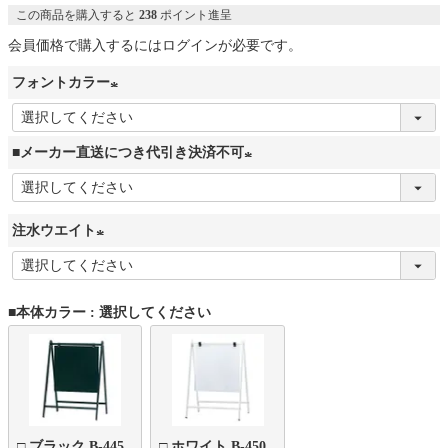
この商品を購入すると
238
ポイント進呈
会員価格で購入するにはログインが必要です。
フォントカラー
(
必
■メーカー直送につき代引き決済不可
須
(
)
必
注水ウエイト
須
)
(
必
■本体カラー
選択してください
須
)
□ ブラック B-445
□ ホワイト B-450