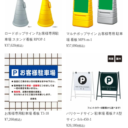
ロードポップサイン Pお客様専用駐
マルチポップサイン お客様専用 駐車
車場 スタンド看板 RPOP-1
場 看板 MPS-m-1
¥
37,620
¥
57,090
(税込)
(税込)
お客様専用駐車場 看板 T3-18
バリケードサイン 駐車場 看板 P A型
¥
7,260
サイン fi-b-450-1
(税込)
¥
26,180
(税込)