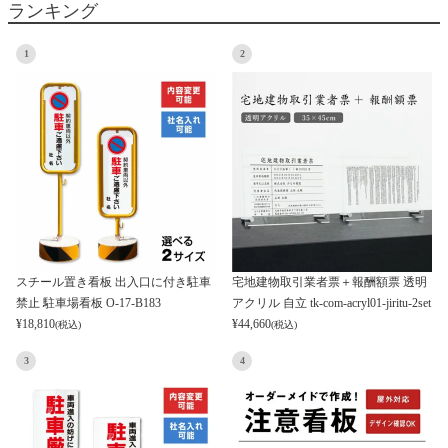
ランキング
1
2
スチール置き看板 出入口に付き駐車
宅地建物取引業者票＋報酬額票 透明
禁止 駐車場看板 O-17-B183
アクリル 自立 tk-com-acryl01-jiritu-2set
¥
18,810
¥
44,660
(税込)
(税込)
3
4