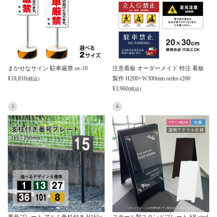
まかせなサイン 駐車厳禁 os-10
注意看板 オーダーメイド 特注 看板
¥
18,810
製作 H200×W300mm order-t200
(税込)
¥
3,960
(税込)
5
6
番号プレート アルミ角柱付き H165×
スチール製スタンドプレート SP-steel