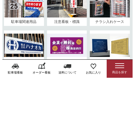
駐車場関連用品
注意看板・標識
チラシ入れケース
特注看板
横断幕
業者票
駐車場看板
オーダー看板
送料について
お気に入り
屋外用スタンド看板
屋内用スタンド看板
パネルスタンド