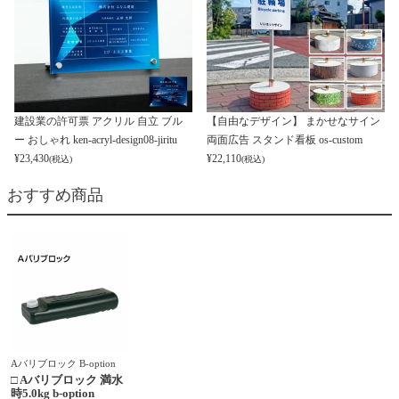
建設業の許可票 アクリル 自立 ブル
【自由なデザイン】 まかせなサイン
ー おしゃれ ken-acryl-design08-jiritu
両面広告 スタンド看板 os-custom
¥
23,430
¥
22,110
(税込)
(税込)
おすすめ商品
Aバリブロック B-option
□ Aバリブロック 満水
時5.0kg b-option