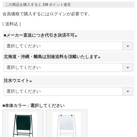
この商品を購入すると
210
ポイント進呈
会員価格で購入するにはログインが必要です。
送料込
■メーカー直送につき代引き決済不可
(
必
北海道・沖縄・離島は別途送料を頂戴いたします
須
(
)
必
注水ウエイト
須
)
(
必
■本体カラー
選択してください
須
)