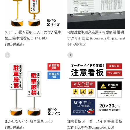
スチール置き看板 出入口に付き駐車
宅地建物取引業者票＋報酬額票 透明
禁止 駐車場看板 O-17-B183
アクリル 自立 tk-com-acryl01-jiritu-2set
¥
18,810
¥
44,660
(税込)
(税込)
3
4
まかせなサイン 駐車厳禁 os-10
注意看板 オーダーメイド 特注 看板
¥
18,810
製作 H200×W300mm order-t200
(税込)