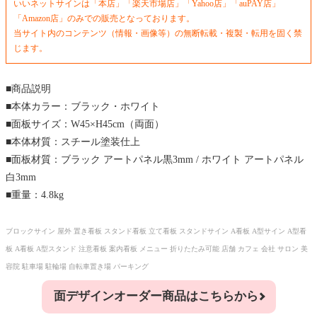
いいネットサインは「本店」「楽天市場店」「Yahoo店」「auPAY店」
「Amazon店」のみでの販売となっております。
当サイト内のコンテンツ（情報・画像等）の無断転載・複製・転用を固く禁
じます。
■商品説明
■本体カラー：ブラック・ホワイト
■面板サイズ：W45×H45cm（両面）
■本体材質：スチール塗装仕上
■面板材質：ブラック アートパネル黒3mm / ホワイト アートパネル
白3mm
■重量：4.8kg
ブロックサイン 屋外 置き看板 スタンド看板 立て看板 スタンドサイン A看板 A型サイン A型看
板 A看板 A型スタンド 注意看板 案内看板 メニュー 折りたたみ可能 店舗 カフェ 会社 サロン 美
容院 駐車場 駐輪場 自転車置き場 パーキング
面デザインオーダー商品はこちらから