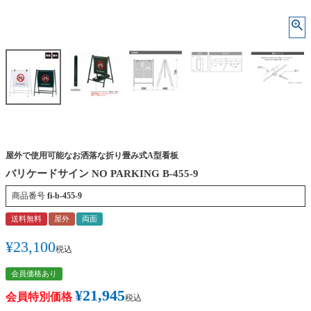
屋外で使用可能なお洒落な折り畳み式A型看板
バリケードサイン NO PARKING B-455-9
商品番号
fi-b-455-9
送料無料
屋外
両面
¥
23,100
税込
会員価格あり
¥
21,945
会員特別価格
税込