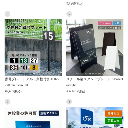
¥
3,960
(税込)
5
6
番号プレート アルミ角柱付き H165×
スチール製スタンドプレート SP-steel
250mm bscn-101
-acrylic
¥
6,435
¥
32,670
(税込)
(税込)
7
8