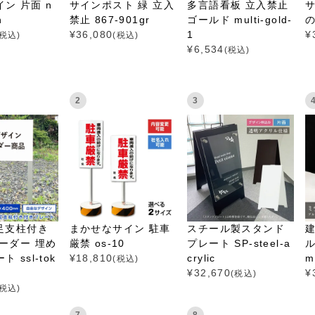
ン 片面 n
サインポスト 緑 立入
多言語看板 立入禁止
サ
n
禁止 867-901gr
ゴールド multi-gold-
の
¥
36,080
1
¥
(税込)
(税込)
¥
6,534
(税込)
2
3
足支柱付き
まかせなサイン 駐車
スチール製スタンド
ーダー 埋め
厳禁 os-10
プレート SP-steel-a
ル
 ssl-tok
¥
18,810
crylic
mi
(税込)
¥
32,670
¥
(税込)
(税込)