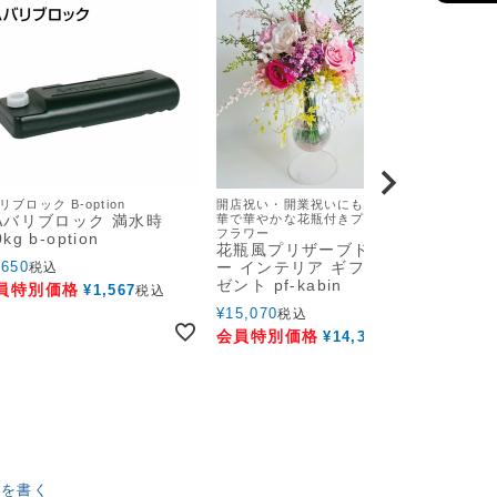
リブロック B-option
開店祝い・開業祝いにもオススメ 豪
 Aバリブロック 満水時
華で華やかな花瓶付きプリザーブド
フラワー
0kg b-option
花瓶風プリザーブドフラワ
,650
ー インテリア ギフト プレ
税込
ゼント pf-kabin
員特別価格
¥
1,567
税込
¥
15,070
税込
会員特別価格
¥
14,316
税込
ーを書く