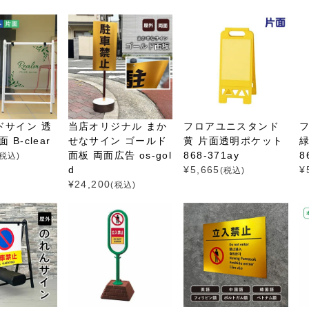
ドサイン 透
当店オリジナル まか
フロアユニスタンド
 B-clear
せなサイン ゴールド
黄 片面透明ポケット
面板 両面広告 os-gol
868-371ay
8
(税込)
d
¥
5,665
¥
(税込)
¥
24,200
(税込)