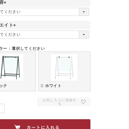
容
(
必
須
エイト
)
(
必
須
ラー
選択してください
)
ラック
□ ホワイト
お気に入りに登録す
る