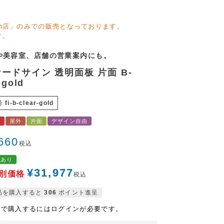
zon店」のみでの販売となっております。
す。
や美容室、店舗の営業案内にも。
ードサイン 透明面板 片面 B-
-gold
号
fi-b-clear-gold
料
屋外
片面
デザイン自由
660
税込
格あり
¥
31,977
別価格
税込
品を購入すると
306
ポイント進呈
格で購入するにはログインが必要です。