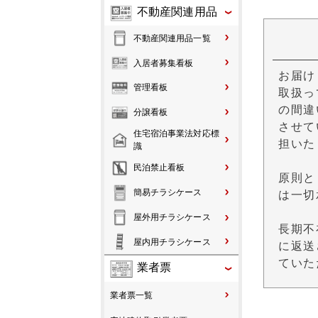
不動産関連用品
不動産関連用品一覧
入居者募集看板
お届け
管理看板
取扱っ
の間違
分譲看板
させて
住宅宿泊事業法対応標
担いた
識
民泊禁止看板
原則と
簡易チラシケース
は一切
屋外用チラシケース
長期不
屋内用チラシケース
に返送
ていた
業者票
業者票一覧