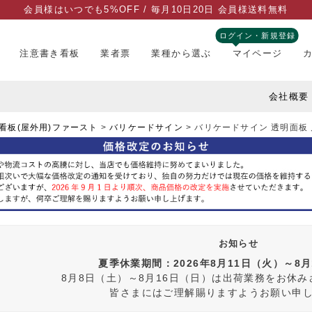
会員様はいつでも5%OFF / 毎月10日20日 会員様送料無料
ログイン・新規登録
注意書き看板
業者票
業種から選ぶ
マイページ
会社概要
看板(屋外用)ファースト
バリケードサイン
バリケードサイン 透明面板 片面 
お知らせ
夏季休業期間：2026年8月11日（火）～8
8月8日（土）～8月16日（日）は出荷業務をお休
皆さまにはご理解賜りますようお願い申