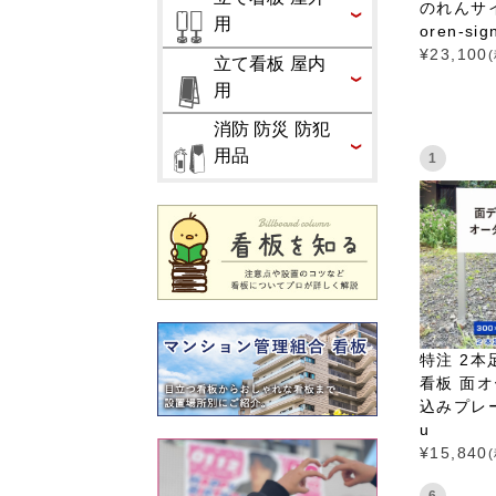
のれんサイ
用
oren-sig
¥
23,100
立て看板 屋内
用
消防 防災 防犯
用品
1
特注 2本
看板 面オ
込みプレート
u
¥
15,840