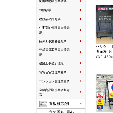
宅地建物取引業者票
報酬額票
建設業の許可票
住宅宿泊管理業者登録
票
解体工事業者登録票
バリケー
登録電気工事業者登録
明面板 片面
票
¥
32,450
建築士事務所標識
賃貸住宅管理業者票
マンション管理業者票
金融商品取引業者登録
票
看板種類別
立て看板 屋外