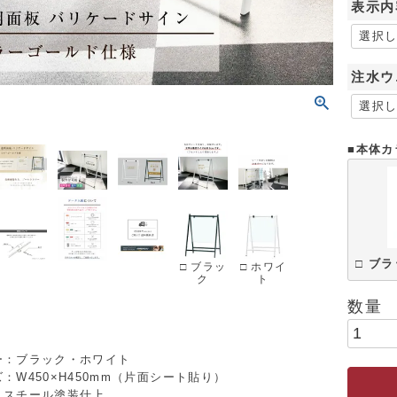
表示内
注水ウ
■本体カ
□ ブ
□ ブラッ
□ ホワイ
ク
ト
ー：ブラック・ホワイト
：W450×H450mm（片面シート貼り）
：スチール塗装仕上