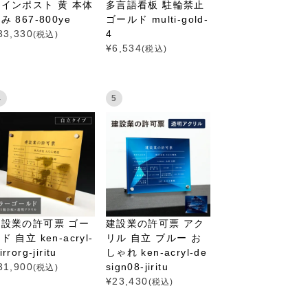
インポスト 黄 本体
多言語看板 駐輪禁止
み 867-800ye
ゴールド multi-gold-
33,330
4
(税込)
¥
6,534
(税込)
4
5
建設業の許可票 ゴー
建設業の許可票 アク
ド 自立 ken-acryl-
リル 自立 ブルー お
rrorg-jiritu
しゃれ ken-acryl-de
31,900
sign08-jiritu
(税込)
¥
23,430
(税込)