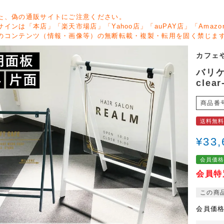
た、偽の通販サイトにご注意ください。
サインは「本店」「楽天市場店」「Yahoo店」「auPAY店」「Ama
のコンテンツ（情報・画像等）の無断転載・複製・転用を固く禁じま
カフェ
バリケ
clear
商品番
送料無
¥
33,
会員価
会員特
この商
会員価