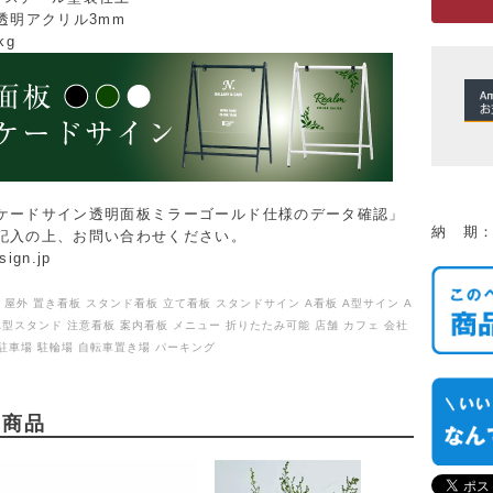
透明アクリル3mm
kg
ケードサイン透明面板ミラーゴールド仕様のデータ確認」
納 期：
記入の上、お問い合わせください。
sign.jp
屋外 置き看板 スタンド看板 立て看板 スタンドサイン A看板 A型サイン A
A型スタンド 注意看板 案内看板 メニュー 折りたたみ可能 店舗 カフェ 会社
 駐車場 駐輪場 自転車置き場 パーキング
め商品