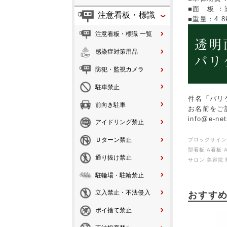
■面 板 ：
注意看板・標識
■重量：4.8
注意看板・標識 一覧
感染症対策用品
防犯・監視カメラ
駐車禁止
件名「バリ
前向き駐車
お名前をご
info@e-net
アイドリング禁止
Ｕターン禁止
ブロックサイン 
型看板 A看板 
通り抜け禁止
サロン 美容院
駐輪場・駐輪禁止
立入禁止・不法侵入
おすす
ポイ捨て禁止