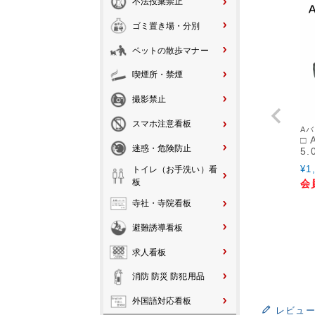
不法投棄禁止
ゴミ置き場・分別
ペットの散歩マナー
喫煙所・禁煙
撮影禁止
スマホ注意看板
Aバ
□
迷惑・危険防止
5.
¥
1
トイレ（お手洗い）看
板
会
寺社・寺院看板
避難誘導看板
求人看板
消防 防災 防犯用品
外国語対応看板
レビュ