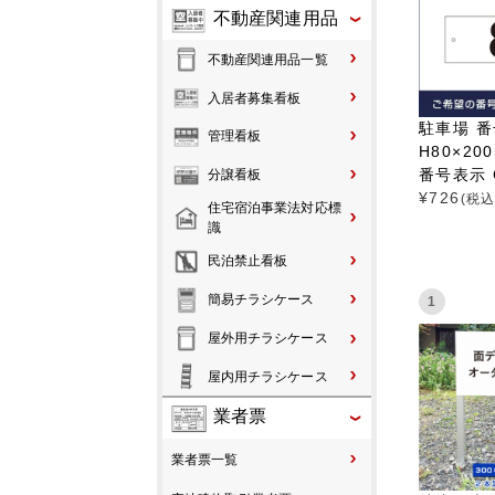
不動産関連用品
不動産関連用品一覧
入居者募集看板
駐車場 
管理看板
H80×20
番号表示 C
分譲看板
¥
726
(税込
住宅宿泊事業法対応標
識
民泊禁止看板
簡易チラシケース
1
屋外用チラシケース
屋内用チラシケース
業者票
業者票一覧