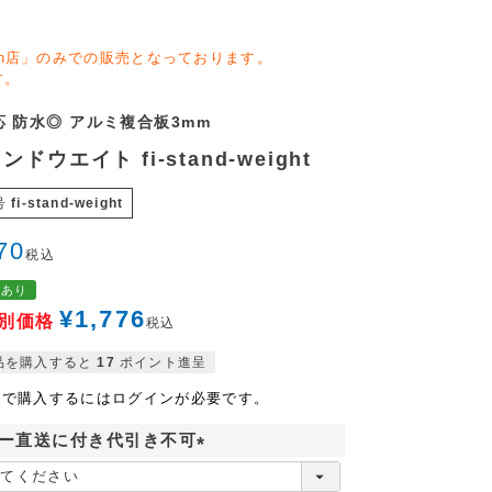
zon店」のみでの販売となっております。
す。
 防水◎ アルミ複合板3mm
ンドウエイト fi-stand-weight
号
fi-stand-weight
70
税込
格あり
¥
1,776
別価格
税込
品を購入すると
17
ポイント進呈
格で購入するにはログインが必要です。
ー直送に付き代引き不可
(