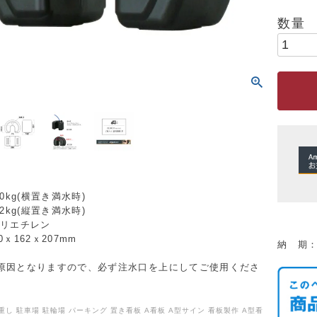
.0kg(横置き満水時)
(縦置き満水時)
ポリエチレン
ｘ162ｘ207mm
納 期
原因となりますので、必ず注水口を上にしてご使用くださ
重し 駐車場 駐輪場 パーキング 置き看板 A看板 A型サイン 看板製作 A型看