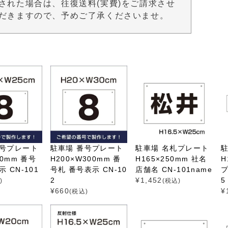
された場合は、往復送料(実費)をご請求させ
だきますので、予めご了承くださいませ。
番号プレート
駐車場 番号プレート
駐車場 名札プレート
50mm 番号
H200×W300mm 番
H165×250mm 社名
H
 CN-101
号札 番号表示 CN-10
店舗名 CN-101name
プ
2
¥
1,452
5
)
(税込)
¥
660
¥
(税込)