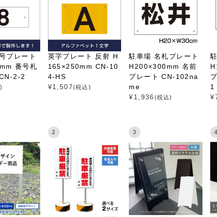
番号プレート
英字プレート 反射 H
駐車場 名札プレート
0mm 番号札
165×250mm CN-10
H200×300mm 名前
H
N-2-2
4-HS
プレート CN-102na
プ
¥
1,507
me
1
)
(税込)
¥
1,936
¥
(税込)
2
3