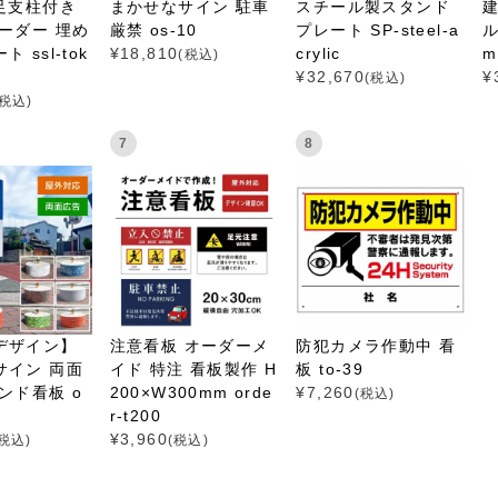
足支柱付き
まかせなサイン 駐車
スチール製スタンド
ーダー 埋め
厳禁 os-10
プレート SP-steel-a
ル
 ssl-tok
¥
18,810
crylic
mi
(税込)
¥
32,670
¥
(税込)
(税込)
7
8
デザイン】
注意看板 オーダーメ
防犯カメラ作動中 看
サイン 両面
イド 特注 看板製作 H
板 to-39
ンド看板 o
200×W300mm orde
¥
7,260
(税込)
m
r-t200
¥
3,960
(税込)
(税込)