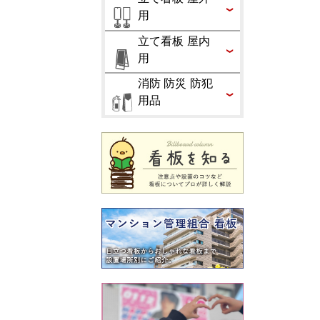
用
立て看板 屋内
用
消防 防災 防犯
用品