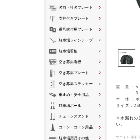
名前・社名プレート
支柱付きプレート
番号吹付用プレート
駐車場ラインテープ
駐車場看板
空き募集看板
空き募集プレート
空き募集ステッカー
重 量 ：5
3.2kg
車止め・安全用品
本 体 ：
サイズ：260
駐車場ポール
チェーンスタンド
※水漏れの
い。
コーン・コーン用品
ウエイト 重石 
駐車場用品その他