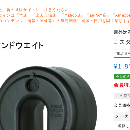
た、偽の通販サイトにご注意ください。
サインは「本店」「楽天市場店」「Yahoo店」「auPAY店」「Ama
のコンテンツ（情報・画像等）の無断転載・複製・転用を固く禁じま
屋外対応
□ スタ
商品番
¥
1,8
会員価
会員特
この商
会員価
メーカ