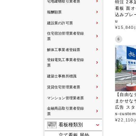
宅地建物取引業者票
特注 2本
看板 面オ
報酬額票
込みプレート
u
建設業の許可票
¥
15,840
住宅宿泊管理業者登録
票
6
解体工事業者登録票
登録電気工事業者登録
票
建築士事務所標識
賃貸住宅管理業者票
【自由な
マンション管理業者票
まかせな
広告 スタ
金融商品取引業者登録
s-custo
票
¥
22,110
看板種類別
立て看板 屋外