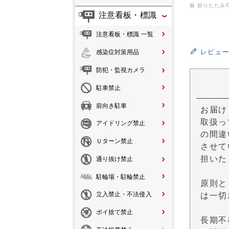
板 折りたたみ
注意看板・標識
注意看板・標識 一覧
レビュ
感染症対策用品
防犯・監視カメラ
駐車禁止
前向き駐車
お届け
取扱っ
アイドリング禁止
の間違
Ｕターン禁止
させて
担いた
通り抜け禁止
駐輪場・駐輪禁止
原則と
立入禁止・不法侵入
は一切
ポイ捨て禁止
長期不