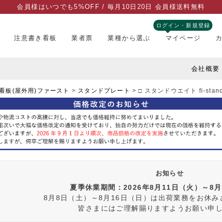
会員様はいつでも5%OFF / 毎月10日20日 会員様送料無料
ログイン・新規登録
注意書き看板
業者票
業種から選ぶ
マイページ
会社概要
看板(屋外用)ファースト
スタンドプレート
□ スタンドウエイト fi-stand
お知らせ
夏季休業期間：2026年8月11日（火）～8
8月8日（土）～8月16日（日）は出荷業務をお休
皆さまにはご理解賜りますようお願い申