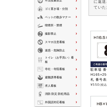
不法投棄禁止
に返送
ていた
ゴミ置き場・分別
ペットの散歩マナー
喫煙所・禁煙
撮影禁止
スマホ注意看板
迷惑・危険防止
トイレ（お手洗い）看
板
寺社・寺院看板
駐車場 
H165×2
避難誘導看板
札 番号表示
¥
550
(税込
求人看板
消防 防災 防犯用品
外国語対応看板