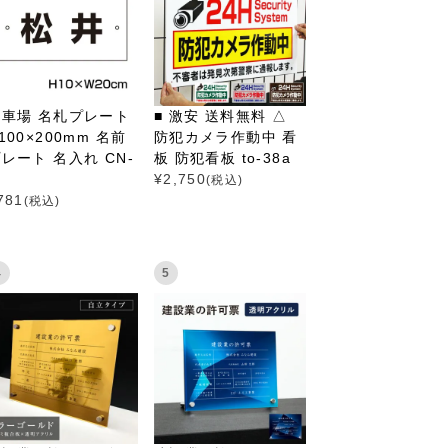
駐車場 名札プレート
■ 激安 送料無料 △
100×200mm 名前
防犯カメラ作動中 看
レート 名入れ CN-
板 防犯看板 to-38a
¥
2,750
(税込)
781
(税込)
4
5