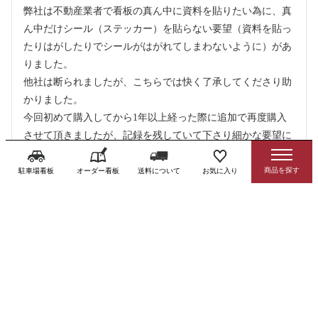
弊社は不動産業者で看板の真ん中に資料を貼りたい為に、真
ん中だけシール（ステッカー）を貼らない要望（資料を貼っ
たりはがしたりでシールがはがれてしまわないように）があ
りました。

他社は断られましたが、こちらでは快く了承してくださり助
かりました。

今回初めて購入してから1年以上経った際に追加で再度購入
させて頂きましたが、記録を残していて下さり細かな要望に
も応えて下さり感謝しております。
駐車場看板
オーダー看板
送料について
お気に入り
すべてのレビューを見る
レビューを書く