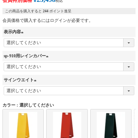
会員特別価格
税込
この商品を購入すると
244
ポイント進呈
会員価格で購入するにはログインが必要です。
表示内容
(
必
sp-910用レインカバー
須
)
(
必
サインウエイト
須
)
(
必
カラー
選択してください
須
)