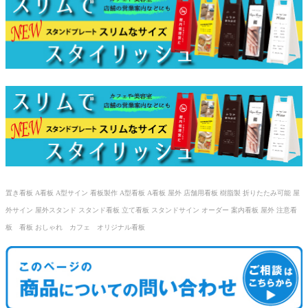
置き看板 A看板 A型サイン 看板製作 A型看板 A看板 屋外 店舗用看板 樹脂製 折りたたみ可能 屋
外サイン 屋外スタンド スタンド看板 立て看板 スタンドサイン オーダー 案内看板 屋外 注意看
板 看板 おしゃれ カフェ オリジナル看板