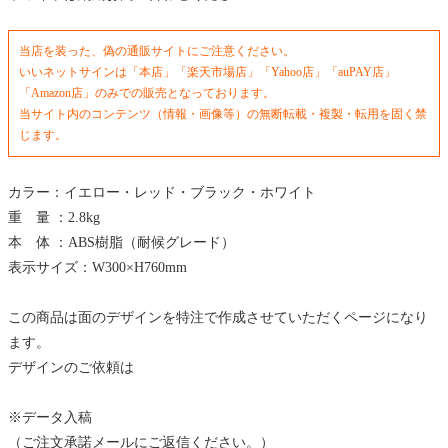
当店を装った、偽の通販サイトにご注意ください。
いいネットサインは「本店」「楽天市場店」「Yahoo店」「auPAY店」
「Amazon店」のみでの販売となっております。
当サイト内のコンテンツ（情報・画像等）の無断転載・複製・転用を固く禁
じます。
カラー：イエロー・レッド・ブラック・ホワイト
重 量 ：2.8kg
本 体 ：ABS樹脂（耐候グレード）
表示サイズ：W300×H760mm
この商品は面のデザインを特注で作成させていただくページになり
ます。
デザインのご依頼は
※データ入稿
（ご注文承諾メールにご返信ください。）