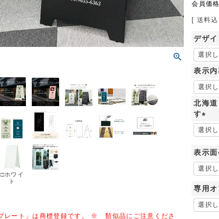
会員価
送料込
デザイ
表示内
北海道
す
(
必
須
表示面
)
□ホワイ
ト
専用オ
プレート」は商標登録です。 ※ 類似品にご注意くださ