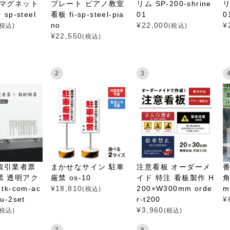
 マグネット
リム SP-200-shrine
リ
プレート ピアノ教室
sp-steel
01
0
看板 fi-sp-steel-pia
¥
22,000
¥
no
(税込)
(税込)
¥
22,550
(税込)
2
3
取引業者票
まかせなサイン 駐車
注意看板 オーダーメ
票 透明アク
厳禁 os-10
イド 特注 看板製作 H
角
tk-com-ac
¥
18,810
200×W300mm orde
m
(税込)
itu-2set
r-t200
¥
¥
3,960
(税込)
(税込)