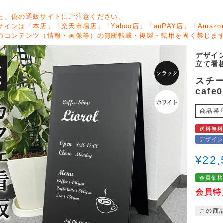
た、偽の通販サイトにご注意ください。
サインは「本店」「楽天市場店」「Yahoo店」「auPAY店」「Ama
のコンテンツ（情報・画像等）の無断転載・複製・転用を固く禁じま
デザイ
立て看板
スチー
cafe0
商品番
送料無
デザイ
¥
22,
会員価
会員特
この商