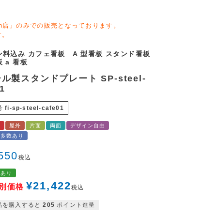
zon店」のみでの販売となっております。
す。
ン料込み カフェ看板 A 型看板 スタンド看板
 a 看板
ル製スタンドプレート SP-steel-
1
号
fi-sp-steel-cafe01
料
屋外
片面
両面
デザイン自由
ン多数あり
550
税込
格あり
¥
21,422
別価格
税込
品を購入すると
205
ポイント進呈