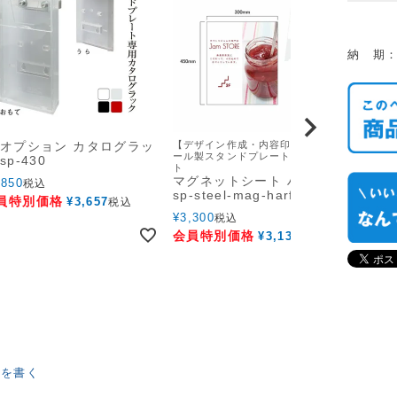
納 期
 オプション カタログラッ
【デザイン作成・内容印刷込】スチ
【デザ
ール製スタンドプレート用マグネッ
ール製
sp-430
ト
ト
マグネットシート ハーフ
マグ
,850
税込
sp-steel-mag-harf
stee
員特別価格
¥
3,657
税込
¥
3,300
¥
5,5
税込
会員特別価格
会員
¥
3,135
税込
ーを書く