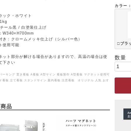
カラー
ラック・ホワイト
1kg
チール黒 / 白塗装仕上げ
W340×H700mm
付き：クロームメッキ仕上げ（シルバー色）
□ブラ
ト使用可能
ネット部分が解ける場合がありますので、高温の場合は使
て下さい
パーキング 置き看板 A看板 A型サイン 看板製作 A型看板 マグネット使用可
ンド看板 立て看板 スタンドサイン 案内看板 注意看板 オリジナル 人気 おす
め商品