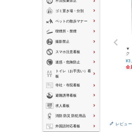
不法投棄禁止
ゴミ置き場・分別
ペットの散歩マナー
喫煙所・禁煙
撮影禁止
▼
スマホ注意看板
ク 
¥
3
迷惑・危険防止
会
トイレ（お手洗い）看
板
寺社・寺院看板
避難誘導看板
求人看板
消防 防災 防犯用品
レビュ
外国語対応看板