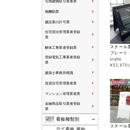
宅地建物取引業者票
報酬額票
建設業の許可票
住宅宿泊管理業者登録
票
スチール
解体工事業者登録票
プレート SP
登録電気工事業者登録
crylic
票
¥
32,670
建築士事務所標識
賃貸住宅管理業者票
マンション管理業者票
金融商品取引業者登録
票
看板種類別
スチール
立て看板 屋外