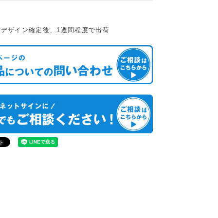
：デザイン確定後、1週間程度で出荷
イン作成・内容印刷込】スチ
開店祝い・開業祝いにもオススメ 豪
スタンドプレート用マグネッ
華で華やかな花瓶付きプリザーブド
フラワー
ネットシート フル sp-
花瓶風プリザーブドフラワ
l-mag-full
ー インテリア ギフト プレ
ゼント pf-kabin
00
税込
¥
15,070
税込
特別価格
¥
5,225
税込
会員特別価格
¥
14,316
税込