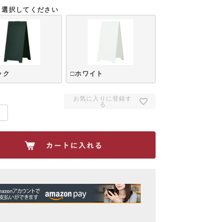
須
選択してください
)
ック
□ホワイト
お気に入りに登録す
る