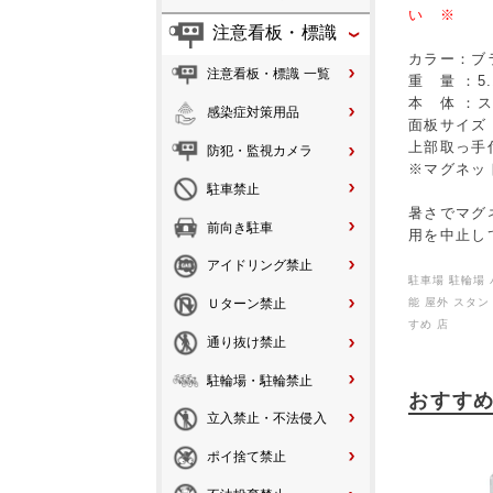
い ※
注意看板・標識
カラー：ブ
注意看板・標識 一覧
重 量 ：5.
本 体 ：ス
感染症対策用品
面板サイズ：
上部取っ手
防犯・監視カメラ
※マグネッ
駐車禁止
暑さでマグ
前向き駐車
用を中止し
アイドリング禁止
駐車場 駐輪場 
能 屋外 スタ
Ｕターン禁止
すめ 店
通り抜け禁止
駐輪場・駐輪禁止
おすす
立入禁止・不法侵入
ポイ捨て禁止