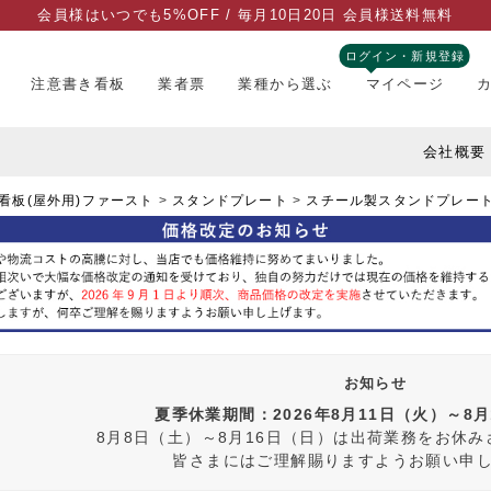
会員様はいつでも5%OFF / 毎月10日20日 会員様送料無料
ログイン・新規登録
注意書き看板
業者票
業種から選ぶ
マイページ
会社概要
看板(屋外用)ファースト
スタンドプレート
スチール製スタンドプレー
お知らせ
夏季休業期間：2026年8月11日（火）～8
8月8日（土）～8月16日（日）は出荷業務をお休
皆さまにはご理解賜りますようお願い申