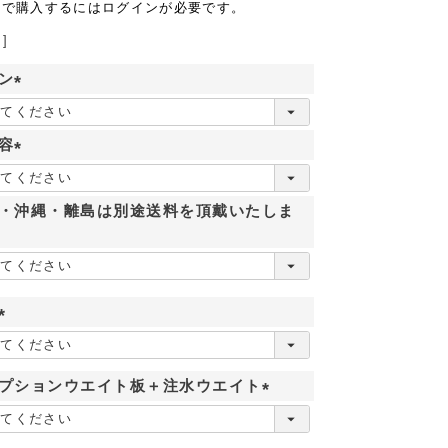
格で購入するにはログインが必要です。
ン
(
必
容
須
)
(
必
・沖縄・離島は別途送料を頂戴いたしま
須
)
(
必
須
プションウエイト板＋注水ウエイト
)
(
必