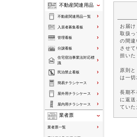
不動産関連用品
不動産関連用品一覧
お届け
入居者募集看板
取扱っ
管理看板
の間違
させて
分譲看板
担いた
住宅宿泊事業法対応標
識
原則と
民泊禁止看板
は一切
簡易チラシケース
長期不
屋外用チラシケース
に返送
屋内用チラシケース
ていた
業者票
業者票一覧