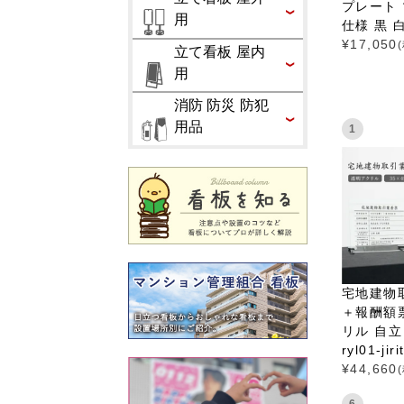
プレート
用
仕様 黒 白 
¥
17,050
立て看板 屋内
用
消防 防災 防犯
用品
1
宅地建物
＋報酬額
リル 自立 
ryl01-jir
¥
44,660