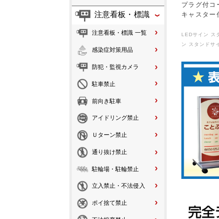
プラグ付コ
注意看板・標識
キャスター
注意看板・標識 一覧
LEDサイン 
ン スタンドサイ
感染症対策用品
防犯・監視カメラ
駐車禁止
前向き駐車
アイドリング禁止
Ｕターン禁止
通り抜け禁止
駐輪場・駐輪禁止
立入禁止・不法侵入
ポイ捨て禁止