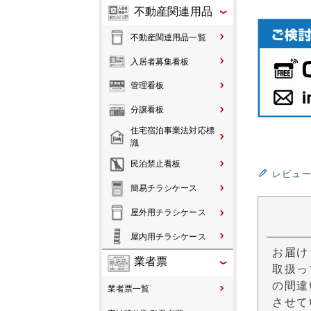
不動産関連用品
不動産関連用品一覧
入居者募集看板
管理看板
分譲看板
住宅宿泊事業法対応標
識
民泊禁止看板
レビュ
簡易チラシケース
屋外用チラシケース
屋内用チラシケース
お届け
業者票
取扱っ
の間違
業者票一覧
させて