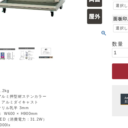
面板印
.2kg
 アルミ押型材ステンカラー
： アルミダイキャスト
クリル乳半 3mm
W600 × H900mm
LED（消費電力：31.2W）
00lx