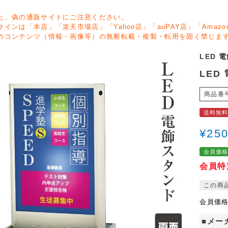
た、偽の通販サイトにご注意ください。
サインは「本店」「楽天市場店」「Yahoo店」「auPAY店」「Ama
のコンテンツ（情報・画像等）の無断転載・複製・転用を固く禁じま
LED 
LED 
商品番
送料無
¥
250
会員価
会員特
この商
会員価
■メー