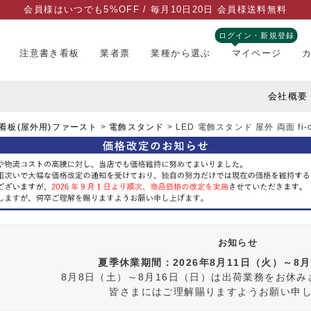
会員様はいつでも5%OFF / 毎月10日20日 会員様送料無料
ログイン・新規登録
注意書き看板
業者票
業種から選ぶ
マイページ
会社概要
看板(屋外用)ファースト
電飾スタンド
LED 電飾スタンド 屋外 両面 fi-cs
お知らせ
夏季休業期間：2026年8月11日（火）～8
8月8日（土）～8月16日（日）は出荷業務をお休
皆さまにはご理解賜りますようお願い申