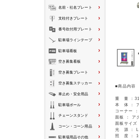
名前・社名プレート
支柱付きプレート
番号吹付用プレート
駐車場ラインテープ
駐車場看板
空き募集看板
空き募集プレート
空き募集ステッカー
■商品内容
車止め・安全用品
重 量 ：31
本 体 ：
駐車場ポール
コーナー 
チェーンスタンド
面板 ： ア
面板サイズ： 
コーン・コーン用品
光 源 ： 
照 度 ： 10
駐車場用品その他