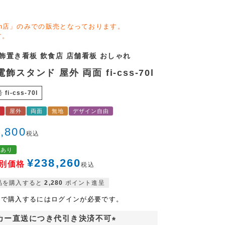
zon店」のみでの販売となっております。
す。
電飾置き看板 飲食店 店舗看板 おしゃれ
電飾スタンド 屋外 両面 fi-css-70l
号
fi-css-70l
料
屋外
両面
無地
デザイン自由
,800
税込
格あり
¥
238,260
別価格
税込
品を購入すると
2,280
ポイント進呈
格で購入するにはログインが必要です。
カー直送につき代引き決済不可