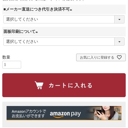
■メーカー直送につき代引き決済不可
(
必
面板印刷について
須
)
(
必
須
お気に入りに登録する
)