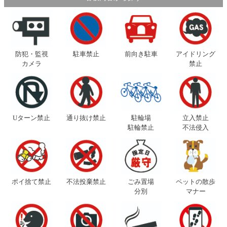
防犯・監視
駐車禁止
前向き駐車
アイドリング
カメラ
禁止
Uターン禁止
通り抜け禁止
駐輪場
立入禁止
駐輪禁止
不法侵入
ポイ捨て禁止
不法投棄禁止
ごみ置場
ペットの散歩
分別
マナー