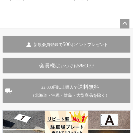
ペー
ジト
500
新規会員登録で
ポイントプレゼント
ップ
へ
会員様は
5%OFF
いつでも
送料無料
22,000円以上購入で
（北海道・沖縄・離島・大型商品を除く）