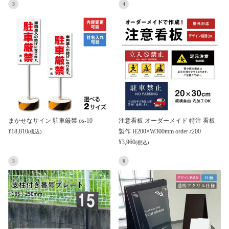
3
4
まかせなサイン 駐車厳禁 os-10
注意看板 オーダーメイド 特注 看板
¥
18,810
製作 H200×W300mm order-t200
(税込)
¥
3,960
(税込)
5
6