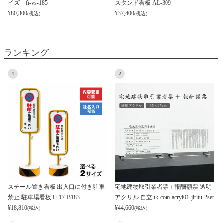
イズ fi-vs-185
スタンド看板 AL-309
¥
80,300
¥
37,400
(税込)
(税込)
ランキング
1
2
スチール置き看板 出入口に付き駐車
宅地建物取引業者票＋報酬額票 透明
禁止 駐車場看板 O-17-B183
アクリル 自立 tk-com-acryl01-jiritu-2set
¥
18,810
¥
44,660
(税込)
(税込)