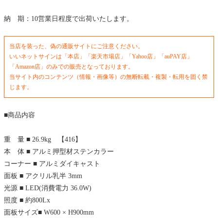
納 期：10営業日程度で出荷いたします。
当店を装った、偽の通販サイトにご注意ください。
いいネットサインは「本店」「楽天市場店」「Yahoo店」「auPAY店」
「Amazon店」のみでの販売となっております。
当サイト内のコンテンツ（情報・画像等）の無断転載・複製・転用を固く禁
じます。
■商品内容
重 量 ■ 26.9kg 【416】
本 体 ■ アルミ押型材ステンカラー
コーナー ■ アルミダイキャスト
面板 ■ アクリル乳半 3mm
光源 ■ LED(消費電力 36.0W)
照度 ■ 約800Lx
面板サイズ■ W600 × H900mm