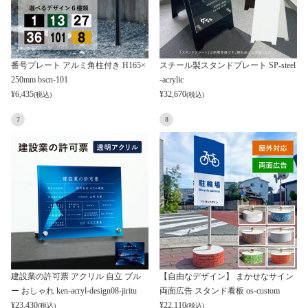
番号プレート アルミ角柱付き H165×
スチール製スタンドプレート SP-steel
250mm bscn-101
-acrylic
¥
6,435
¥
32,670
(税込)
(税込)
7
8
建設業の許可票 アクリル 自立 ブル
【自由なデザイン】 まかせなサイン
ー おしゃれ ken-acryl-design08-jiritu
両面広告 スタンド看板 os-custom
¥
23,430
¥
22,110
(税込)
(税込)