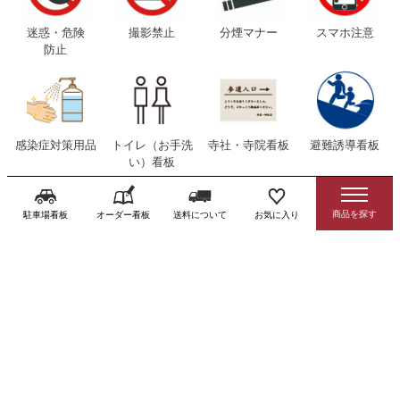
迷惑・危険
撮影禁止
分煙マナー
スマホ注意
防止
感染症対策用品
トイレ（お手洗
寺社・寺院看板
避難誘導看板
い）看板
駐車場看板
オーダー看板
送料について
お気に入り
消防 防災 防犯用
外国語対応看板
品
注文の流れ