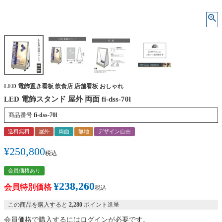
LED 電飾置き看板 飲食店 店舗看板 おしゃれ
LED 電飾スタンド 屋外 両面 fi-dss-70l
商品番号
fi-dss-70l
送料無料
屋外
両面
無地
デザイン自由
¥
250,800
税込
会員価格あり
¥
238,260
会員特別価格
税込
この商品を購入すると
2,280
ポイント進呈
会員価格で購入するにはログインが必要です。