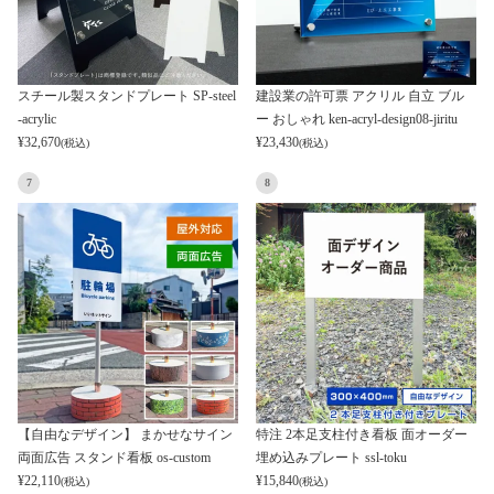
スチール製スタンドプレート SP-steel
建設業の許可票 アクリル 自立 ブル
-acrylic
ー おしゃれ ken-acryl-design08-jiritu
¥
32,670
¥
23,430
(税込)
(税込)
7
8
【自由なデザイン】 まかせなサイン
特注 2本足支柱付き看板 面オーダー
両面広告 スタンド看板 os-custom
埋め込みプレート ssl-toku
¥
22,110
¥
15,840
(税込)
(税込)