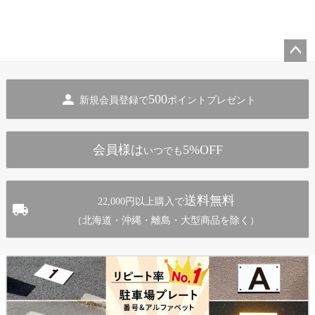
ペー
ジト
500
新規会員登録で
ポイントプレゼント
ップ
へ
会員様は
5%OFF
いつでも
送料無料
22,000円以上購入で
（北海道・沖縄・離島・大型商品を除く）