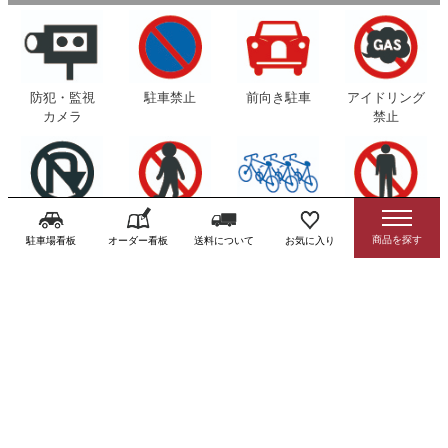
防犯・監視
駐車禁止
前向き駐車
アイドリング
カメラ
禁止
Uターン禁止
通り抜け禁止
駐輪場
立入禁止
駐輪禁止
不法侵入
駐車場看板
オーダー看板
送料について
お気に入り
ポイ捨て禁止
不法投棄禁止
ごみ置場
ペットの散歩
分別
マナー