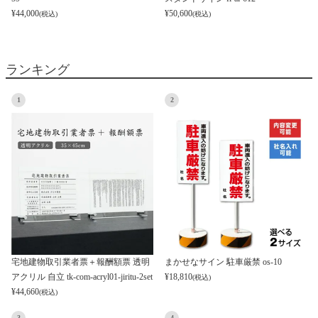
¥
44,000
¥
50,600
(税込)
(税込)
ランキング
1
2
宅地建物取引業者票＋報酬額票 透明
まかせなサイン 駐車厳禁 os-10
アクリル 自立 tk-com-acryl01-jiritu-2set
¥
18,810
(税込)
¥
44,660
(税込)
3
4