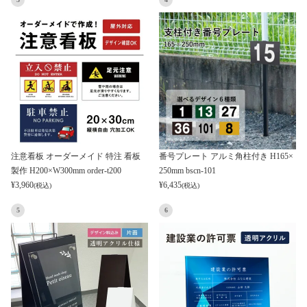
注意看板 オーダーメイド 特注 看板
番号プレート アルミ角柱付き H165×
製作 H200×W300mm order-t200
250mm bscn-101
¥
3,960
¥
6,435
(税込)
(税込)
5
6