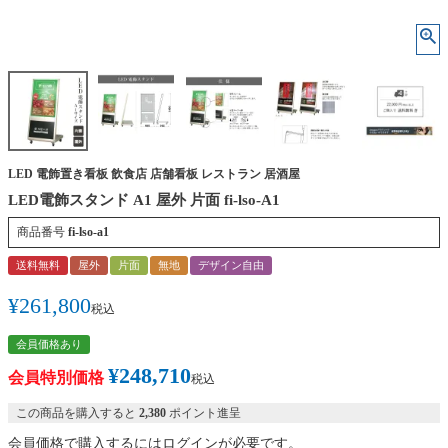
LED 電飾置き看板 飲食店 店舗看板 レストラン 居酒屋
LED電飾スタンド A1 屋外 片面 fi-lso-A1
商品番号
fi-lso-a1
送料無料
屋外
片面
無地
デザイン自由
¥
261,800
税込
会員価格あり
¥
248,710
会員特別価格
税込
この商品を購入すると
2,380
ポイント進呈
会員価格で購入するにはログインが必要です。