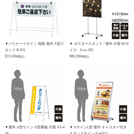
▼バリケードサイン 両面 屋外 A型ス
▼ ポスタースタンド / 屋外 片面 B1サ
タンド B-931
イズ fi-vs-185
¥
23,430
¥
80,300
(税込)
(税込)
▼屋外 A型サイン A型看板 片面 AS-4
▼ AサインL型 屋外 キャスター付き
59
スタンドサイン fi-al-612