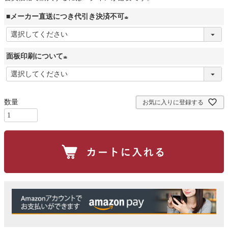
■メーカー直送につき代引き決済不可
(
必
面板印刷について
須
)
(
必
須
お気に入りに登録する
)