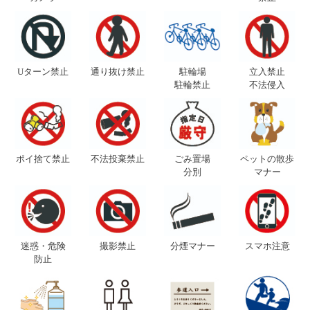
Uターン禁止
通り抜け禁止
駐輪場
立入禁止
駐輪禁止
不法侵入
ポイ捨て禁止
不法投棄禁止
ごみ置場
ペットの散歩
分別
マナー
迷惑・危険
撮影禁止
分煙マナー
スマホ注意
防止