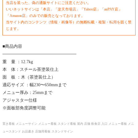
当店を装った、偽の通販サイトにご注意ください。
いいネットサインは「本店」「楽天市場店」「Yahoo店」「auPAY店」
「Amazon店」のみでの販売となっております。
当サイト内のコンテンツ（情報・画像等）の無断転載・複製・転用を固く禁
じます。
■商品内容
────────────────────────
重 量 ：12.7kg
本 体：スチール茶塗装仕上
面 板 ：木（茶塗装仕上）
適応サイズ ：幅230〜650mmまで
メニュー厚み：25mmまで
アジャスター仕様
※面板部角度調整可能
置き看板 メニューサイン メニュー看板 スタンド看板 屋内 店舗 飲食店 入口 メニュー看板 メニ
ュースタンド お品書き 店舗用看板 スタンドサイン