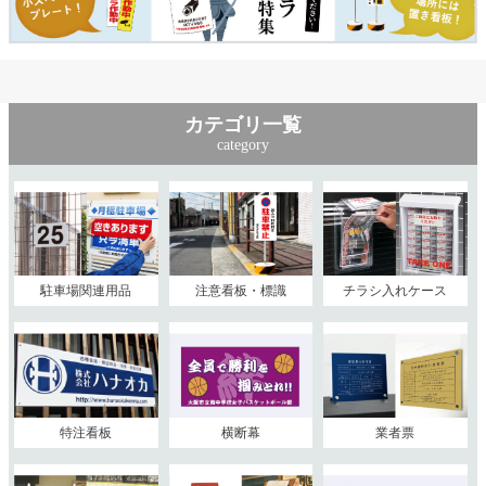
カテゴリ一覧
category
駐車場関連用品
注意看板・標識
チラシ入れケース
特注看板
横断幕
業者票