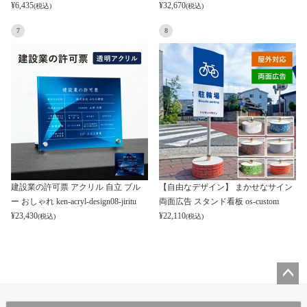
¥
6,435
¥
32,670
(税込)
(税込)
7
8
建設業の許可票 アクリル 自立 ブル
【自由なデザイン】 まかせなサイン
ー おしゃれ ken-acryl-design08-jiritu
両面広告 スタンド看板 os-custom
¥
23,430
¥
22,110
(税込)
(税込)
ペー