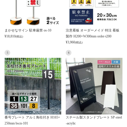
まかせなサイン 駐車厳禁 os-10
注意看板 オーダーメイド 特注 看板
¥
18,810
製作 H200×W300mm order-t200
(税込)
¥
3,960
(税込)
5
6
番号プレート アルミ角柱付き H165×
スチール製スタンドプレート SP-steel
250mm bscn-101
-acrylic