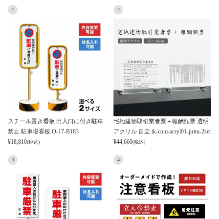
1
2
スチール置き看板 出入口に付き駐車
宅地建物取引業者票＋報酬額票 透明
禁止 駐車場看板 O-17-B183
アクリル 自立 tk-com-acryl01-jiritu-2set
¥
18,810
¥
44,660
(税込)
(税込)
3
4