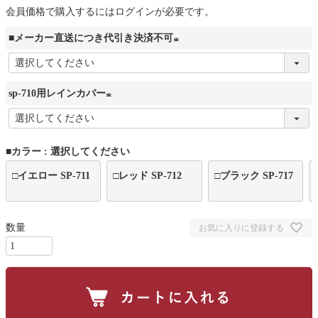
会員価格で購入するにはログインが必要です。
■メーカー直送につき代引き決済不可
(
必
sp-710用レインカバー
須
)
(
必
■カラー
選択してください
須
)
□イエロー SP-711
□レッド SP-712
□ブラック SP-717
お気に入りに登録する