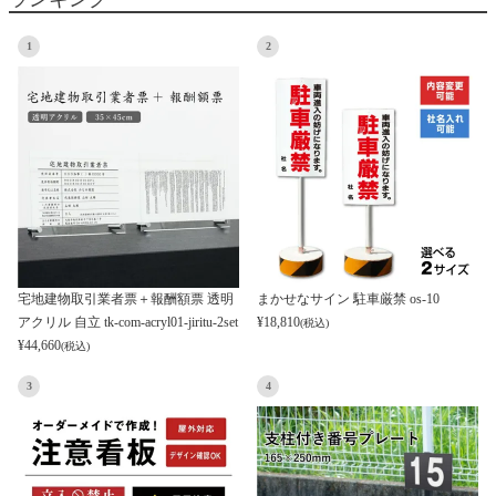
1
2
宅地建物取引業者票＋報酬額票 透明
まかせなサイン 駐車厳禁 os-10
アクリル 自立 tk-com-acryl01-jiritu-2set
¥
18,810
(税込)
¥
44,660
(税込)
3
4