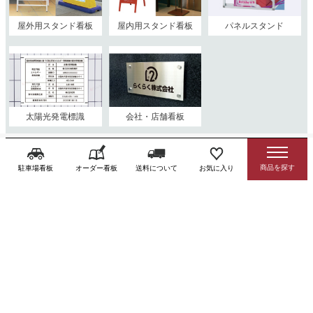
屋外用スタンド看板
屋内用スタンド看板
パネルスタンド
太陽光発電標識
会社・店舗看板
駐車場看板
オーダー看板
送料について
お気に入り
注意看板・標識
看板内容から探す
防犯・監視
駐車禁止
前向き駐車
アイドリング
カメラ
禁止