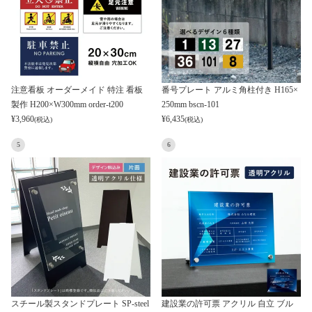
注意看板 オーダーメイド 特注 看板
番号プレート アルミ角柱付き H165×
製作 H200×W300mm order-t200
250mm bscn-101
¥
3,960
¥
6,435
(税込)
(税込)
5
6
スチール製スタンドプレート SP-steel
建設業の許可票 アクリル 自立 ブル