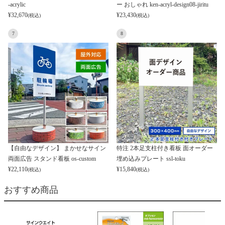
-acrylic
ー おしゃれ ken-acryl-design08-jiritu
¥
32,670
¥
23,430
(税込)
(税込)
7
8
【自由なデザイン】 まかせなサイン
特注 2本足支柱付き看板 面オーダー
両面広告 スタンド看板 os-custom
埋め込みプレート ssl-toku
¥
22,110
¥
15,840
(税込)
(税込)
おすすめ商品