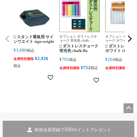
□ スタンド看板用 サイ
オプション ダストレスチ
オプション ダストレ
ョーク 蛍光色 chalk-
ョーク ホワイト chal
ンウエイト sign-weight
fluorescentcolor
white
□ ダストレスチョーク
□ ダストレスチ
¥
3,080
税込
蛍光色 chalk-flu
ホワイト chalk-w
¥
2,926
会員特別価格
¥
792
¥
264
税込
税込
税込
¥
752
¥
250
税込
会員特別価格
会員特別価格
ペー
ジト
500
新規会員登録で
ポイントプレゼント
ップ