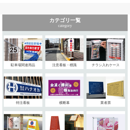
カテゴリ一覧
category
駐車場関連用品
注意看板・標識
チラシ入れケース
特注看板
横断幕
業者票