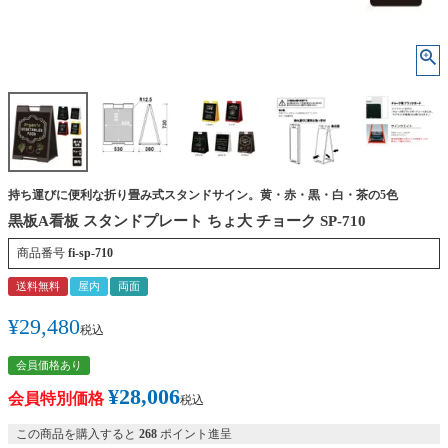
持ち運びに便利な折り畳み式スタンドサイン。黄・赤・黒・白・茶の5色
黒板A看板 スタンドプレート ちょ大 チョーク SP-710
商品番号
fi-sp-710
送料無料
屋内
両面
¥
29,480
税込
会員価格あり
¥
28,006
会員特別価格
税込
この商品を購入すると
268
ポイント進呈