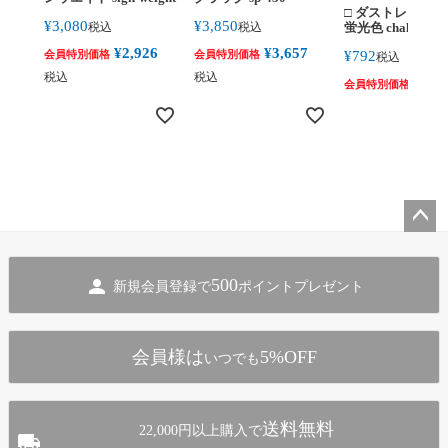
fluorescentcolor
□ ダストレスチ
¥
3,080
¥
3,850
税込
税込
蛍光色 chalk-flu
¥
2,926
¥
3,657
会員特別価格
会員特別価格
¥
792
税込
税込
税込
¥
752
会員特別価格
ペー
ジト
500
新規会員登録で
ポイントプレゼント
ップ
へ
会員様は
5%OFF
いつでも
送料無料
22,000円以上購入で