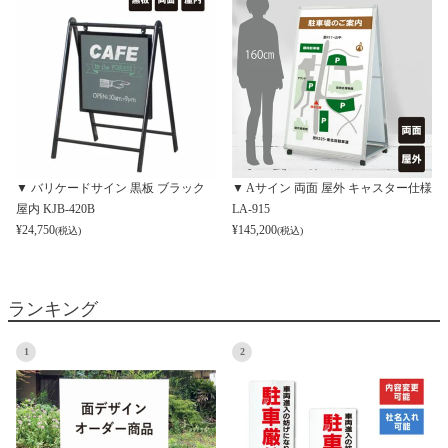
▼ バリケードサイン 黒板 ブラック
▼ Aサイン 両面 屋外 キャスター仕様
屋内 KJB-420B
LA-915
¥
24,750
¥
145,200
(税込)
(税込)
ランキング
1
2