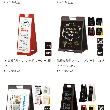
¥
19,250
¥
19,250
(税込)
(税込)
▼ 黒板Aサイン レッド マーカー SP-
黒板A看板 スタンドプレート ちょ大
922
チョーク SP-710
¥
19,250
¥
29,480
(税込)
(税込)