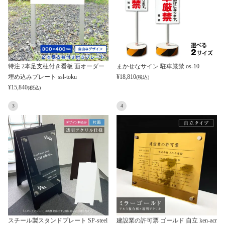
特注 2本足支柱付き看板 面オーダー
まかせなサイン 駐車厳禁 os-10
埋め込みプレート ssl-toku
¥
18,810
(税込)
¥
15,840
(税込)
3
4
スチール製スタンドプレート SP-steel
建設業の許可票 ゴールド 自立 ken-acr