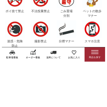
ポイ捨て禁止
不法投棄禁止
ごみ置場
ペットの散歩
分別
マナー
迷惑・危険
撮影禁止
分煙マナー
スマホ注意
防止
駐車場看板
オーダー看板
送料について
お気に入り
感染症対策用品
トイレ（お手洗
寺社・寺院看板
避難誘導看板
い）看板
消防 防災 防犯用
外国語対応看板
品