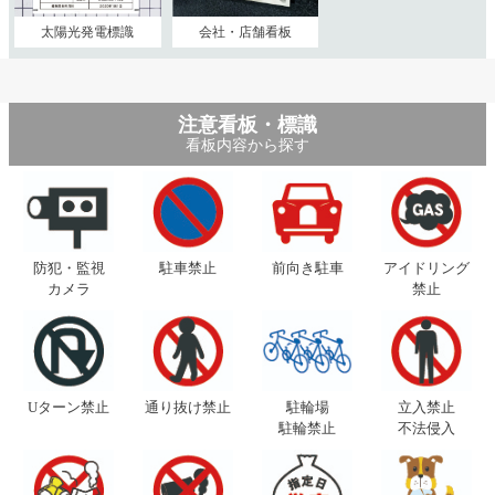
太陽光発電標識
会社・店舗看板
注意看板・標識
看板内容から探す
防犯・監視
駐車禁止
前向き駐車
アイドリング
カメラ
禁止
Uターン禁止
通り抜け禁止
駐輪場
立入禁止
駐輪禁止
不法侵入