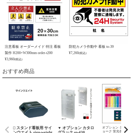
注意看板 オーダーメイド 特注 看板
防犯カメラ作動中 看板 to-39
製作 H200×W300mm order-t200
¥
7,260
(税込)
¥
3,960
(税込)
おすすめ商品
□ スタンド看板用 サイ
▼ オプション カタロ
オプション ダストレ
ョーク 蛍光色 chalk-
ンウエイト sign-weight
グラック sp-430