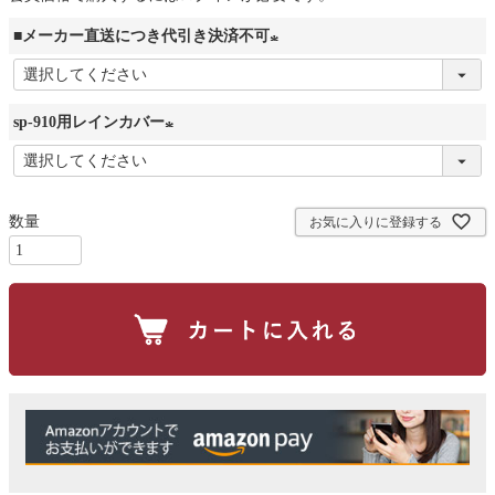
■メーカー直送につき代引き決済不可
(
必
sp-910用レインカバー
須
)
(
必
須
お気に入りに登録する
)