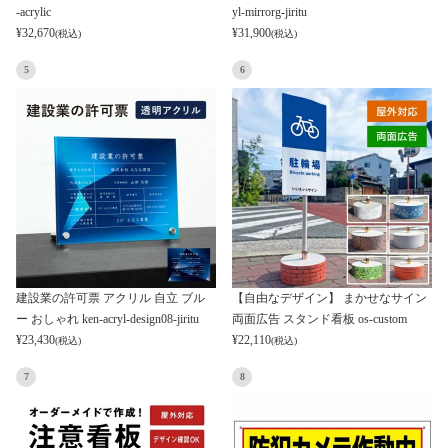
-acrylic
yl-mirrorg-jiritu
¥
32,670
¥
31,900
(税込)
(税込)
5
6
建設業の許可票 アクリル 自立 ブル
【自由なデザイン】 まかせなサイン
ー おしゃれ ken-acryl-design08-jiritu
両面広告 スタンド看板 os-custom
¥
23,430
¥
22,110
(税込)
(税込)
7
8