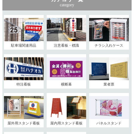
category
駐車場関連用品
注意看板・標識
チラシ入れケース
特注看板
横断幕
業者票
屋外用スタンド看板
屋内用スタンド看板
パネルスタンド