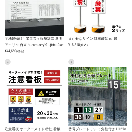
宅地建物取引業者票＋報酬額票 透明
まかせなサイン 駐車厳禁 os-10
アクリル 自立 tk-com-acryl01-jiritu-2set
¥
18,810
(税込)
¥
44,660
(税込)
3
4
注意看板 オーダーメイド 特注 看板
番号プレート アルミ角柱付き H165×