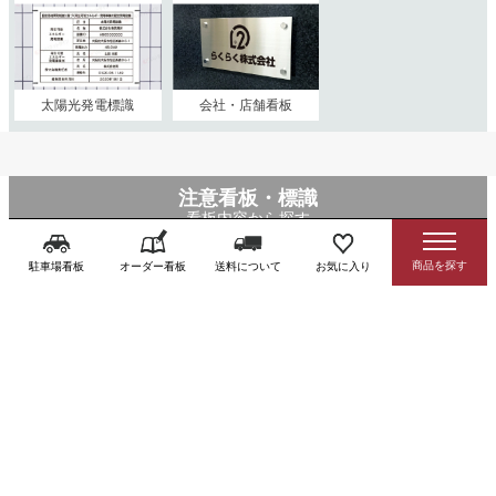
太陽光発電標識
会社・店舗看板
注意看板・標識
看板内容から探す
駐車場看板
オーダー看板
送料について
お気に入り
防犯・監視
駐車禁止
前向き駐車
アイドリング
カメラ
禁止
Uターン禁止
通り抜け禁止
駐輪場
立入禁止