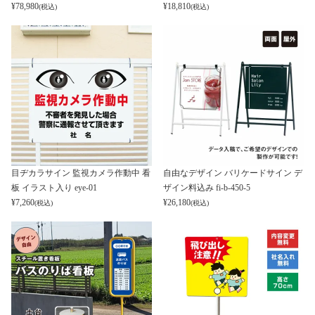
¥
78,980
¥
18,810
(税込)
(税込)
目ヂカラサイン 監視カメラ作動中 看
自由なデザイン バリケードサイン デ
板 イラスト入り eye-01
ザイン料込み fi-b-450-5
¥
7,260
¥
26,180
(税込)
(税込)