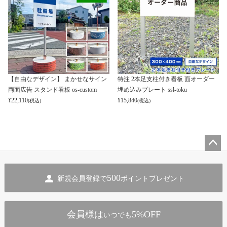
【自由なデザイン】 まかせなサイン
特注 2本足支柱付き看板 面オーダー
両面広告 スタンド看板 os-custom
埋め込みプレート ssl-toku
¥
22,110
¥
15,840
(税込)
(税込)
ペー
ジト
500
新規会員登録で
ポイントプレゼント
ップ
へ
会員様は
5%OFF
いつでも