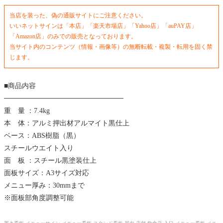
当店を装った、偽の通販サイトにご注意ください。
いいネットサインは「本店」「楽天市場店」「Yahoo店」「auPAY店」
「Amazon店」のみでの販売となっております。
当サイト内のコンテンツ（情報・画像等）の無断転載・複製・転用を固く禁
じます。
■商品内容
────────────────────────
重 量 ：7.4kg
本 体：アルミ押出材アルマイト黒仕上
ベース：ABS樹脂（黒）
スチールウエイト入り
面 板 ：スチール黒塗装仕上
面板サイズ：A3サイズ対応
メニュー厚み：30mmまで
※面板部角度調整可能