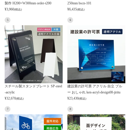
製作 H200×W300mm order-t200
250mm bscn-101
¥
3,960
¥
6,435
(税込)
(税込)
5
6
スチール製スタンドプレート SP-steel
建設業の許可票 アクリル 自立 ブル
-acrylic
ー おしゃれ ken-acryl-design08-jiritu
¥
32,670
¥
23,430
(税込)
(税込)
7
8