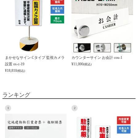
まかせなサイン Cタイプ 監視カメラ
カウンターサイン お会計 cou-1
設置 os-c-19
¥
11,000
(税込)
¥
18,810
(税込)
ランキング
1
2