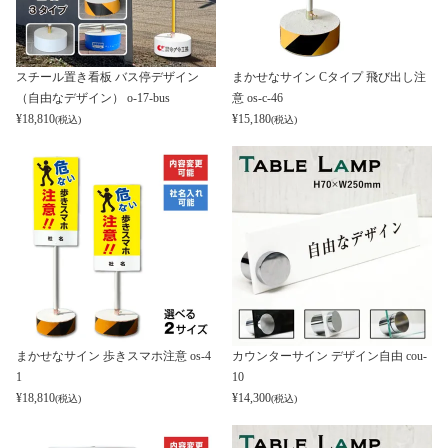
スチール置き看板 バス停デザイン
まかせなサイン Cタイプ 飛び出し注
（自由なデザイン） o-17-bus
意 os-c-46
¥
18,810
¥
15,180
(税込)
(税込)
まかせなサイン 歩きスマホ注意 os-4
カウンターサイン デザイン自由 cou-
1
10
¥
18,810
¥
14,300
(税込)
(税込)