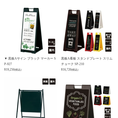
▼ 黒板Aサイン ブラック マーカー S
黒板A看板 スタンドプレート スリム
P-927
チョーク SP-210
¥
19,250
¥
16,720
(税込)
(税込)