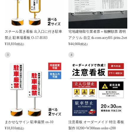
スチール置き看板 出入口に付き駐車
宅地建物取引業者票＋報酬額票 透明
禁止 駐車場看板 O-17-B183
アクリル 自立 tk-com-acryl01-jiritu-2set
¥
18,810
¥
44,660
(税込)
(税込)
3
4
まかせなサイン 駐車厳禁 os-10
注意看板 オーダーメイド 特注 看板
¥
18,810
製作 H200×W300mm order-t200
(税込)