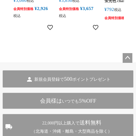
¥
3,080
¥
3,850
税込
税込
蛍光色 chalk-flu
¥
2,926
¥
3,657
会員特別価格
会員特別価格
¥
792
税込
税込
税込
¥
752
会員特別価格
ペー
ジト
500
新規会員登録で
ポイントプレゼント
ップ
へ
会員様は
5%OFF
いつでも
送料無料
22,000円以上購入で
（北海道・沖縄・離島・大型商品を除く）