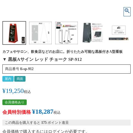
カフェやサロン、飲食店などのお店に。折りたたみ可能な黒板付きA型看板
▼ 黒板Aサイン レッド チョーク SP-912
商品番号
fi-sp-912
屋内
両面
¥
19,250
税込
会員価格あり
¥
18,287
会員特別価格
税込
この商品を購入すると
175
ポイント進呈
会員価格で購入するにはログインが必要です。