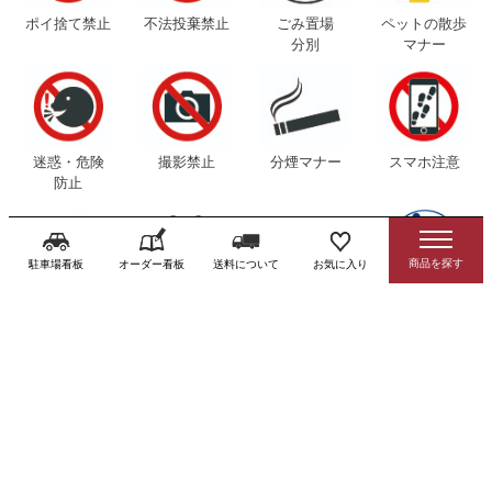
ポイ捨て禁止
不法投棄禁止
ごみ置場
ペットの散歩
分別
マナー
迷惑・危険
撮影禁止
分煙マナー
スマホ注意
防止
駐車場看板
オーダー看板
送料について
お気に入り
感染症対策用品
トイレ（お手洗
寺社・寺院看板
避難誘導看板
い）看板
消防 防災 防犯用
外国語対応看板
品