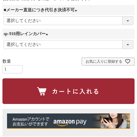
■メーカー直送につき代引き決済不可
(
必
sp-910用レインカバー
須
)
(
必
須
お気に入りに登録する
)