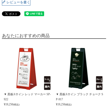
レビューを書く
あなたにおすすめの商品
▼ 黒板Aサイン レッド マーカー SP-
▼ 黒板Aサイン ブラック チョーク S
922
P-917
¥
19,250
¥
19,250
(税込)
(税込)