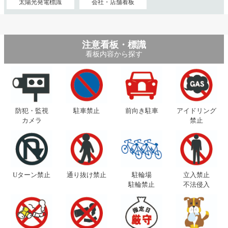
太陽光発電標識
会社・店舗看板
注意看板・標識
看板内容から探す
防犯・監視
駐車禁止
前向き駐車
アイドリング
カメラ
禁止
Uターン禁止
通り抜け禁止
駐輪場
立入禁止
駐輪禁止
不法侵入