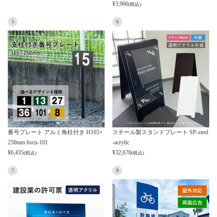
¥
3,960
(税込)
5
6
番号プレート アルミ角柱付き H165×
スチール製スタンドプレート SP-steel
250mm bscn-101
-acrylic
¥
6,435
¥
32,670
(税込)
(税込)
7
8