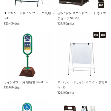
▼ バリケードサイン ブラック 無地 B
黒板A看板 スタンドプレート ちょ大
-445
チョーク SP-710
¥
20,460
¥
29,480
(税込)
(税込)
サインポスト 緑 駐輪場 867-881gr
▼ バリケードサイン ホワイト 無地 fi
¥
36,080
-b-450
(税込)
¥
20,460
(税込)