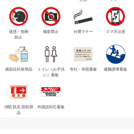
迷惑・危険
撮影禁止
分煙マナー
スマホ注意
防止
感染症対策用品
トイレ（お手洗
寺社・寺院看板
避難誘導看板
い）看板
消防 防災 防犯用
外国語対応看板
品