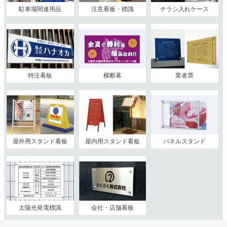
駐車場関連用品
注意看板・標識
チラシ入れケース
特注看板
横断幕
業者票
屋外用スタンド看板
屋内用スタンド看板
パネルスタンド
太陽光発電標識
会社・店舗看板