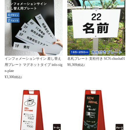
インフォメーションサイン 差し替え
名札プレート 支柱付き SCN-chusha01
用プレート マグネットタイプ info-sig
¥
6,369
(税込)
n-plate
¥
3,300
(税込)