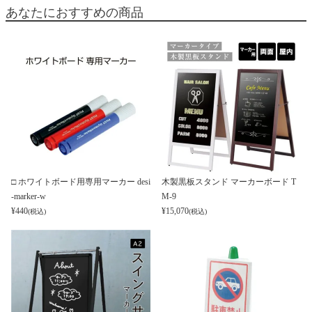
あなたにおすすめの商品
□ ホワイトボード用専用マーカー desi
木製黒板スタンド マーカーボード T
-marker-w
M-9
¥
440
¥
15,070
(税込)
(税込)