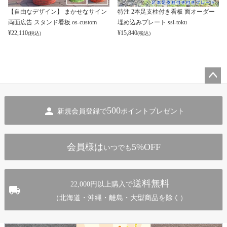
【自由なデザイン】 まかせなサイン
特注 2本足支柱付き看板 面オーダー
両面広告 スタンド看板 os-custom
埋め込みプレート ssl-toku
¥
22,110
¥
15,840
(税込)
(税込)
ペー
ジト
500
新規会員登録で
ポイントプレゼント
ップ
へ
会員様は
5%OFF
いつでも
送料無料
22,000円以上購入で
（北海道・沖縄・離島・大型商品を除く）