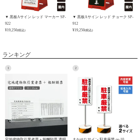
▼ 黒板Aサイン レッド マーカー SP-
▼ 黒板Aサイン レッド チョーク SP-
922
912
¥
19,250
¥
19,250
(税込)
(税込)
ランキング
1
2
宅地建物取引業者票＋報酬額票 透明
まかせなサイン 駐車厳禁 os-10