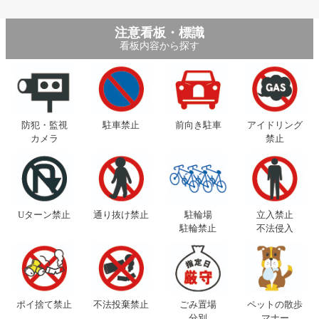
注意看板・標識
看板内容から探す
防犯・監視
駐車禁止
前向き駐車
アイドリング
カメラ
禁止
Uターン禁止
通り抜け禁止
駐輪場
立入禁止
駐輪禁止
不法侵入
ポイ捨て禁止
不法投棄禁止
ごみ置場
ペットの散歩
分別
マナー