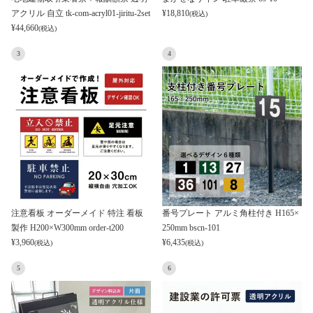
アクリル 自立 tk-com-acryl01-jiritu-2set
¥
18,810
(税込)
¥
44,660
(税込)
3
4
注意看板 オーダーメイド 特注 看板
番号プレート アルミ角柱付き H165×
製作 H200×W300mm order-t200
250mm bscn-101
¥
3,960
¥
6,435
(税込)
(税込)
5
6