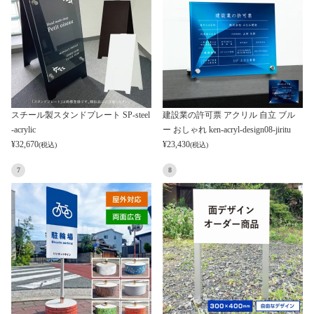
スチール製スタンドプレート SP-steel
建設業の許可票 アクリル 自立 ブル
-acrylic
ー おしゃれ ken-acryl-design08-jiritu
¥
32,670
¥
23,430
(税込)
(税込)
7
8