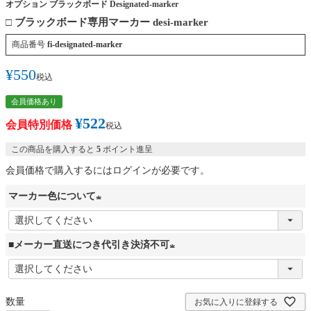
オプション ブラックボード Designated-marker
□ ブラックボード専用マーカー desi-marker
商品番号
fi-designated-marker
¥
550
税込
会員価格あり
¥
522
会員特別価格
税込
この商品を購入すると
5
ポイント進呈
会員価格で購入するにはログインが必要です。
マーカー色について
(
必
■メーカー直送につき代引き決済不可
須
(
)
必
お気に入りに登録する
須