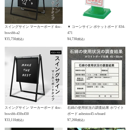
スイングサイン マーカーボード tkw-
▼ コーンサイン ポケットボード 834-
bswsbb-a2
471
¥
35,750
¥
4,730
(税込)
(税込)
スイングサイン マーカーボード tkw-
石綿の使用状況の調査結果 ホワイト
bswsbb-450x450
ボード asbestos45-wboard
¥
33,110
¥
7,260
(税込)
(税込)