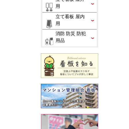
用
立て看板 屋内
用
消防 防災 防犯
用品