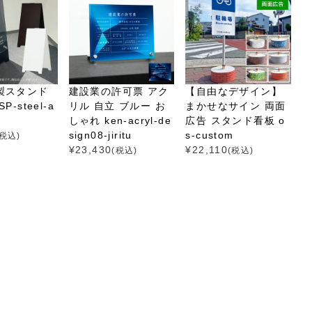
製スタンド
建設業の許可票 アク
【自由なデザイン】
-steel-a
リル 自立 ブルー お
まかせなサイン 両面
しゃれ ken-acryl-de
広告 スタンド看板 o
sign08-jiritu
s-custom
(税込)
¥
23,430
¥
22,110
(税込)
(税込)