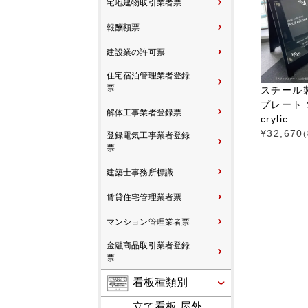
宅地建物取引業者票
報酬額票
建設業の許可票
住宅宿泊管理業者登録
票
スチール
プレート SP
解体工事業者登録票
crylic
¥
32,670
登録電気工事業者登録
票
建築士事務所標識
賃貸住宅管理業者票
マンション管理業者票
金融商品取引業者登録
票
看板種類別
立て看板 屋外