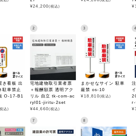
¥
24,200
¥
(税込)
2
3
置き看板 出
宅地建物取引業者票
まかせなサイン 駐車
き駐車禁止
＋報酬額票 透明アク
厳禁 os-10
イ
O-17-B1
リル 自立 tk-com-ac
¥
18,810
2
(税込)
ryl01-jiritu-2set
r
¥
44,660
¥
(税込)
(税込)
7
8