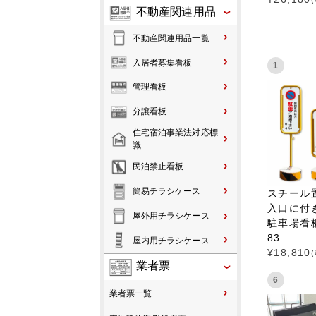
不動産関連用品
不動産関連用品一覧
入居者募集看板
1
管理看板
分譲看板
住宅宿泊事業法対応標
識
民泊禁止看板
簡易チラシケース
スチール
入口に付
屋外用チラシケース
駐車場看板 
83
屋内用チラシケース
¥
18,810
業者票
6
業者票一覧