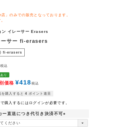
zon店」のみでの販売となっております。
す。
ン イレーサー Erasers
ーサー fi-erasers
号
fi-erasers
0
税込
格あり
¥
418
別価格
税込
品を購入すると
4
ポイント進呈
格で購入するにはログインが必要です。
カー直送につき代引き決済不可
(