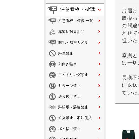
注意看板・標識
お届け
取扱っ
注意看板・標識 一覧
の間違
感染症対策用品
させて
担いた
防犯・監視カメラ
駐車禁止
原則と
は一切
前向き駐車
アイドリング禁止
長期不
に返送
Ｕターン禁止
ていた
通り抜け禁止
駐輪場・駐輪禁止
立入禁止・不法侵入
ポイ捨て禁止