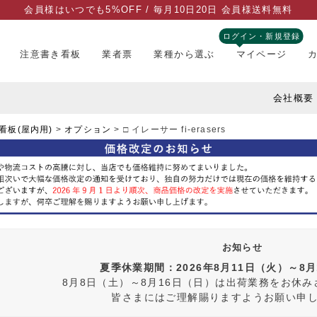
会員様はいつでも5%OFF / 毎月10日20日 会員様送料無料
ログイン・新規登録
注意書き看板
業者票
業種から選ぶ
マイページ
会社概要
看板(屋内用)
オプション
□ イレーサー fi-erasers
お知らせ
夏季休業期間：2026年8月11日（火）～8
8月8日（土）～8月16日（日）は出荷業務をお休
皆さまにはご理解賜りますようお願い申