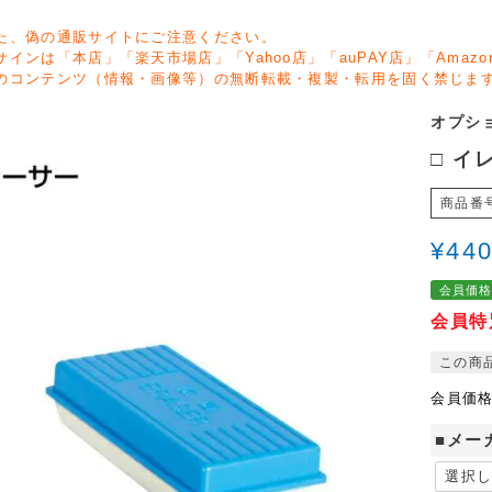
た、偽の通販サイトにご注意ください。
サインは「本店」「楽天市場店」「Yahoo店」「auPAY店」「Ama
のコンテンツ（情報・画像等）の無断転載・複製・転用を固く禁じま
オプショ
□ イレ
商品番
¥
44
会員価
会員特
この商
会員価
■メー