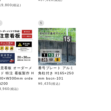
19,800
(税込)
4
5
注意看板 オーダーメ
番号プレート アルミ
ド 特注 看板製作 H
角柱付き H165×250
00×W300mm orde
mm bscn-101
-t200
¥
6,435
(税込)
3,960
(税込)