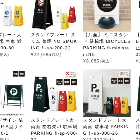
プレート大
スタンドプレート ス
【片面】 ミニスタン
場 空車 満
リム 禁煙 NO SMOK
ド 駐輪場 BICYCLES
レ
900-30
ING fi-sp-200-22
PARKING fi-minista
止
¥
22,000
nd15
0
(税込)
(税込)
¥
8,085
¥
(税込)
ドサイン 駐
スタンドプレート大
スタンドプレート大
 P A型サイ
両面 左右矢印 駐車場
両面 駐車場 PARKIN
片
50-1
PARKING fi-sp-900-
G fi-sp-900-26
A
27
¥
24,200
7
(税込)
(税込)