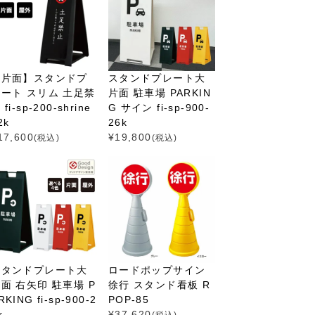
【片面】スタンドプ
スタンドプレート大
ート スリム 土足禁
片面 駐車場 PARKIN
 fi-sp-200-shrine
G サイン fi-sp-900-
2k
26k
17,600
¥
19,800
(税込)
(税込)
スタンドプレート大
ロードポップサイン
面 右矢印 駐車場 P
徐行 スタンド看板 R
RKING fi-sp-900-2
POP-85
k
¥
37,620
(税込)