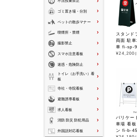
不法投棄禁止
ゴミ置き場・分別
ペットの散歩マナー
喫煙所・禁煙
スタンド
両面 駐車
撮影禁止
車 fi-sp-
¥
24,200
スマホ注意看板
迷惑・危険防止
トイレ（お手洗い）看
板
寺社・寺院看板
避難誘導看板
求人看板
バリケー
消防 防災 防犯用品
車場 看板
ン fi-b-4
外国語対応看板
¥
26,180