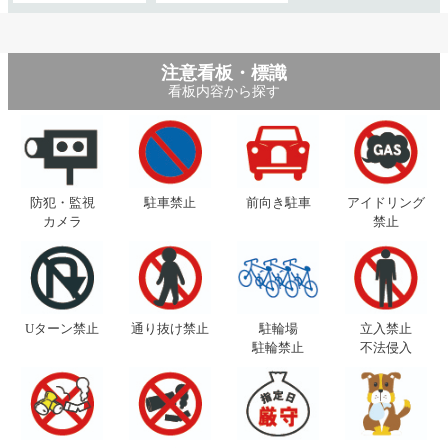
注意看板・標識
看板内容から探す
防犯・監視
駐車禁止
前向き駐車
アイドリング
カメラ
禁止
Uターン禁止
通り抜け禁止
駐輪場
立入禁止
駐輪禁止
不法侵入