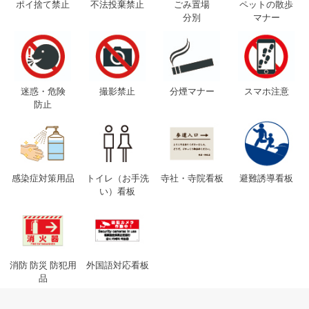
ポイ捨て禁止
不法投棄禁止
ごみ置場
ペットの散歩
分別
マナー
迷惑・危険
撮影禁止
分煙マナー
スマホ注意
防止
感染症対策用品
トイレ（お手洗
寺社・寺院看板
避難誘導看板
い）看板
消防 防災 防犯用
外国語対応看板
品