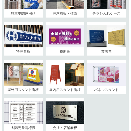
駐車場関連用品
注意看板・標識
チラシ入れケース
特注看板
横断幕
業者票
屋外用スタンド看板
屋内用スタンド看板
パネルスタンド
太陽光発電標識
会社・店舗看板