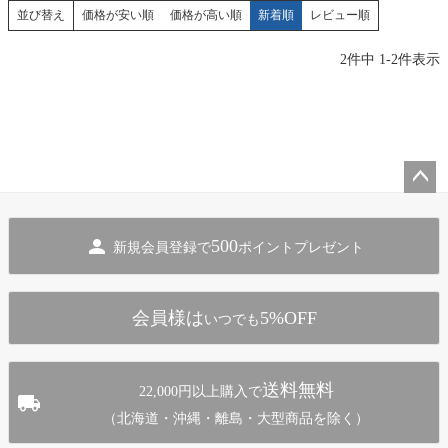
価格が安い順
価格が高い順
新着順
レビュー順
並び替え
2
件中
1
-
2
件表示
ペー
ジト
500
新規会員登録で
ポイントプレゼント
ップ
へ
会員様は
5%OFF
いつでも
送料無料
22,000円以上購入で
（北海道・沖縄・離島・大型商品を除く）