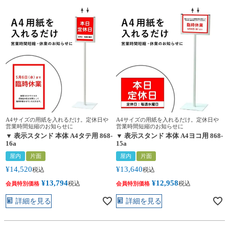
A4サイズの用紙を入れるだけ。定休日や
A4サイズの用紙を入れるだけ。定休日や
営業時間短縮のお知らせに
営業時間短縮のお知らせに
▼ 表示スタンド 本体 A4タテ用 868-
▼ 表示スタンド 本体 A4ヨコ用 868-
16a
15a
屋内
片面
屋内
片面
¥
14,520
¥
13,640
税込
税込
¥
13,794
¥
12,958
税込
税込
会員特別価格
会員特別価格
詳細を見る
詳細を見る