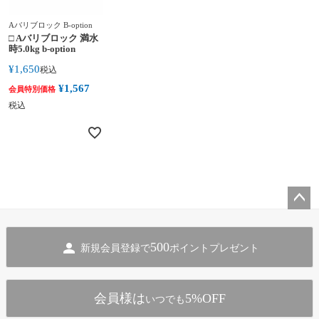
Aバリブロック B-option
□ Aバリブロック 満水
時5.0kg b-option
¥
1,650
税込
¥
1,567
会員特別価格
税込
ペー
ジト
500
新規会員登録で
ポイントプレゼント
ップ
へ
会員様は
5%OFF
いつでも