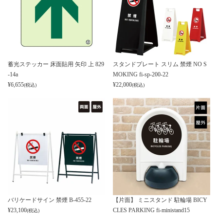
蓄光ステッカー 床面貼用 矢印 上 829
スタンドプレート スリム 禁煙 NO S
-14a
MOKING fi-sp-200-22
¥
6,655
¥
22,000
(税込)
(税込)
バリケードサイン 禁煙 B-455-22
【片面】 ミニスタンド 駐輪場 BICY
¥
23,100
CLES PARKING fi-ministand15
(税込)