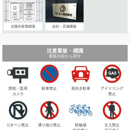
太陽光発電標識
会社・店舗看板
注意看板・標識
看板内容から探す
防犯・監視
駐車禁止
前向き駐車
アイドリング
カメラ
禁止
Uターン禁止
通り抜け禁止
駐輪場
立入禁止