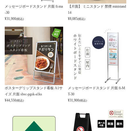
メッセージボードスタンド 片面 fi-ma
【片面】 ミニスタンド 禁煙 ministand
-30
14
¥
31,900
¥
8,085
(税込)
(税込)
ポスターグリップスタンド看板 A1サ
メッセージボードスタンド 片面 fi-M
イズ 片面 sbsc-pgsk-a1ks
T-30
¥
44,550
¥
31,900
(税込)
(税込)