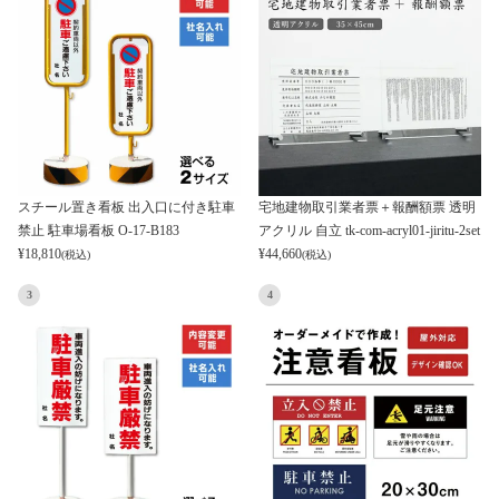
スチール置き看板 出入口に付き駐車
宅地建物取引業者票＋報酬額票 透明
禁止 駐車場看板 O-17-B183
アクリル 自立 tk-com-acryl01-jiritu-2set
¥
18,810
¥
44,660
(税込)
(税込)
3
4