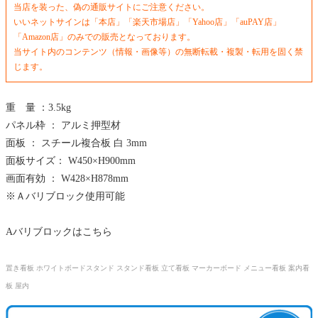
当店を装った、偽の通販サイトにご注意ください。
いいネットサインは「本店」「楽天市場店」「Yahoo店」「auPAY店」
「Amazon店」のみでの販売となっております。
当サイト内のコンテンツ（情報・画像等）の無断転載・複製・転用を固く禁
じます。
重 量 ：3.5kg
パネル枠 ： アルミ押型材
面板 ： スチール複合板 白 3mm
面板サイズ： W450×H900mm
画面有効 ： W428×H878mm
※Ａバリブロック使用可能
Aバリブロックはこちら
置き看板 ホワイトボードスタンド スタンド看板 立て看板 マーカーボード メニュー看板 案内看
板 屋内