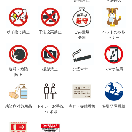
駐輪禁止
不法侵入
ポイ捨て禁止
不法投棄禁止
ごみ置場
ペットの散歩
分別
マナー
迷惑・危険
撮影禁止
分煙マナー
スマホ注意
防止
感染症対策用品
トイレ（お手洗
寺社・寺院看板
避難誘導看板
い）看板