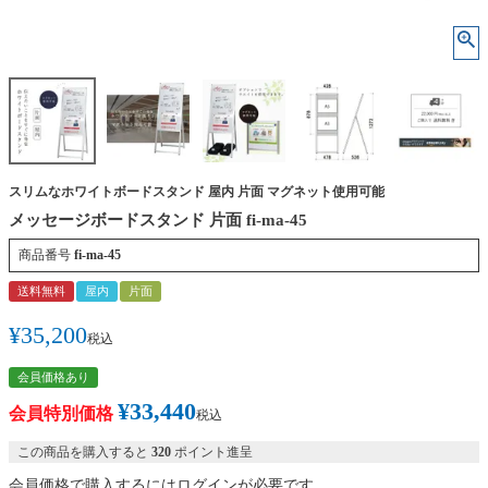
スリムなホワイトボードスタンド 屋内 片面 マグネット使用可能
メッセージボードスタンド 片面 fi-ma-45
商品番号
fi-ma-45
送料無料
屋内
片面
¥
35,200
税込
会員価格あり
¥
33,440
会員特別価格
税込
この商品を購入すると
320
ポイント進呈
会員価格で購入するにはログインが必要です。