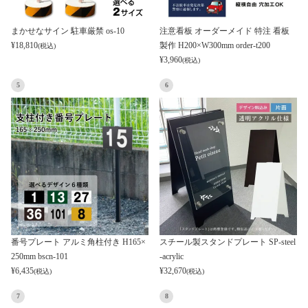
まかせなサイン 駐車厳禁 os-10
注意看板 オーダーメイド 特注 看板
¥
18,810
製作 H200×W300mm order-t200
(税込)
¥
3,960
(税込)
5
6
番号プレート アルミ角柱付き H165×
スチール製スタンドプレート SP-steel
250mm bscn-101
-acrylic
¥
6,435
¥
32,670
(税込)
(税込)
7
8