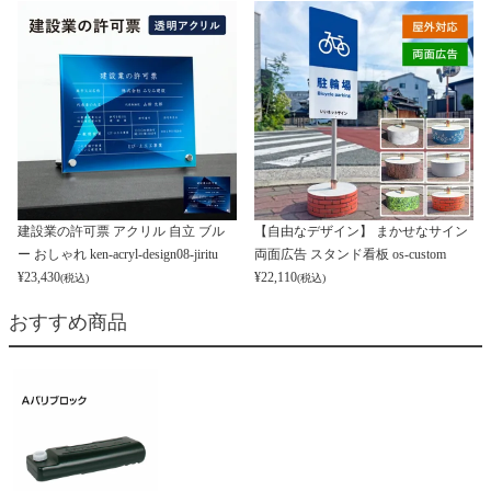
建設業の許可票 アクリル 自立 ブル
【自由なデザイン】 まかせなサイン
ー おしゃれ ken-acryl-design08-jiritu
両面広告 スタンド看板 os-custom
¥
23,430
¥
22,110
(税込)
(税込)
おすすめ商品