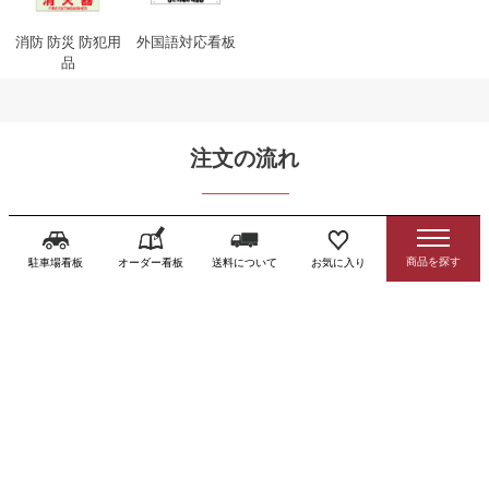
消防 防災 防犯用
外国語対応看板
品
注文の流れ
ご注文
駐車場看板
オーダー看板
送料について
お気に入り
ご要望はカート内への入力も可能です
ご購入手続き
カート内の項目に沿ってお進みください
自動配信メール