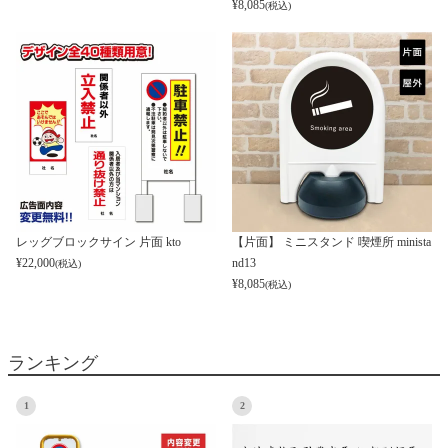
¥
8,085
(税込)
レッグブロックサイン 片面 kto
【片面】 ミニスタンド 喫煙所 minista
¥
22,000
nd13
(税込)
¥
8,085
(税込)
ランキング
1
2