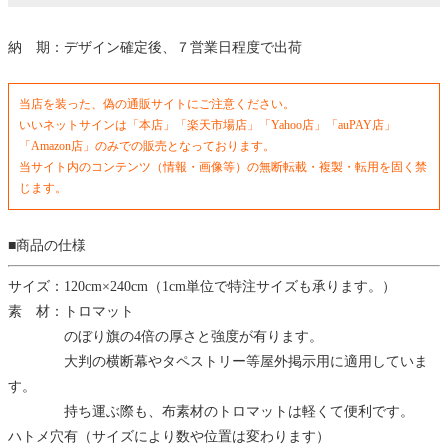
納 期：デザイン確定後、７営業日程度で出荷
当店を装った、偽の通販サイトにご注意ください。
いいネットサインは「本店」「楽天市場店」「Yahoo店」「auPAY店」
「Amazon店」のみでの販売となっております。
当サイト内のコンテンツ（情報・画像等）の無断転載・複製・転用を固く禁
じます。
■商品の仕様
サイズ：120cm×240cm（1cm単位で特注サイズも承ります。）
素 材：トロマット
のぼり旗の4倍の厚さと強度が有ります。
大判の横断幕やタペストリー等屋外掲示用に適用していま
す。
持ち運ぶ際も、布素材のトロマットは軽くて便利です。
ハトメ穴有（サイズにより数や位置は変わります）