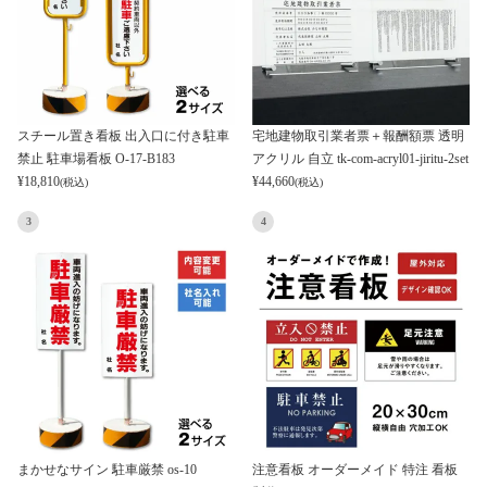
スチール置き看板 出入口に付き駐車
宅地建物取引業者票＋報酬額票 透明
禁止 駐車場看板 O-17-B183
アクリル 自立 tk-com-acryl01-jiritu-2set
¥
18,810
¥
44,660
(税込)
(税込)
3
4
まかせなサイン 駐車厳禁 os-10
注意看板 オーダーメイド 特注 看板