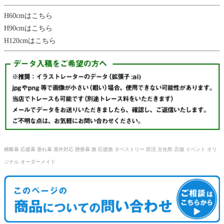
H60cmはこちら
H90cmはこちら
H120cmはこちら
横断幕 応援幕 垂れ幕 屋外対応 懸垂幕 旗 応援旗 タペストリー 部活 文化祭 店舗 イベント オリ
ジナル オーダーメイド