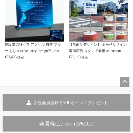
建設業の許可票 アクリル 自立 ブル
【自由なデザイン】 まかせなサイン
ー おしゃれ ken-acryl-design08-jiritu
両面広告 スタンド看板 os-custom
¥
23,430
¥
22,110
(税込)
(税込)
ペー
ジト
500
新規会員登録で
ポイントプレゼント
ップ
へ
会員様は
5%OFF
いつでも