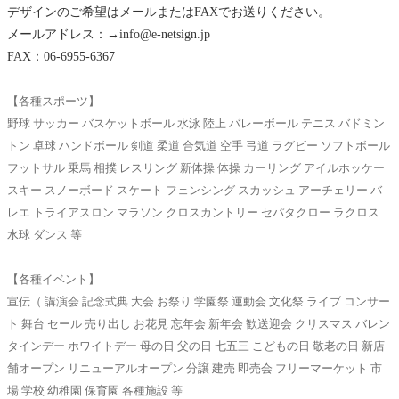
デザインのご希望はメールまたはFAXでお送りください。
メールアドレス：
→info@e-netsign.jp
FAX：06-6955-6367
【各種スポーツ】
野球 サッカー バスケットボール 水泳 陸上 バレーボール テニス バドミン
トン 卓球 ハンドボール 剣道 柔道 合気道 空手 弓道 ラグビー ソフトボール
フットサル 乗馬 相撲 レスリング 新体操 体操 カーリング アイルホッケー
スキー スノーボード スケート フェンシング スカッシュ アーチェリー バ
レエ トライアスロン マラソン クロスカントリー セパタクロー ラクロス
水球 ダンス 等
【各種イベント】
宣伝（ 講演会 記念式典 大会 お祭り 学園祭 運動会 文化祭 ライブ コンサー
ト 舞台 セール 売り出し お花見 忘年会 新年会 歓送迎会 クリスマス バレン
タインデー ホワイトデー 母の日 父の日 七五三 こどもの日 敬老の日 新店
舗オープン リニューアルオープン 分譲 建売 即売会 フリーマーケット 市
場 学校 幼稚園 保育園 各種施設 等