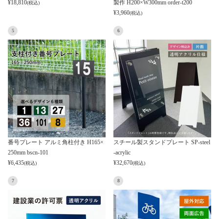
¥
18,810
製作 H200×W300mm order-t200
(税込)
¥
3,960
(税込)
5
6
番号プレート アルミ角柱付き H165×
スチール製スタンドプレート SP-steel
250mm bscn-101
-acrylic
¥
6,435
¥
32,670
(税込)
(税込)
7
8