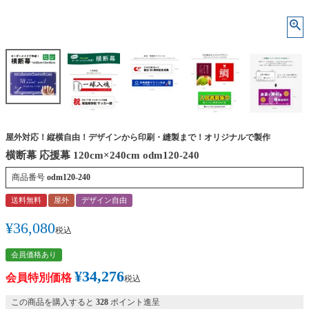
屋外対応！縦横自由！デザインから印刷・縫製まで！オリジナルで製作
横断幕 応援幕 120cm×240cm odm120-240
商品番号
odm120-240
送料無料
屋外
デザイン自由
¥
36,080
税込
会員価格あり
¥
34,276
会員特別価格
税込
この商品を購入すると
328
ポイント進呈