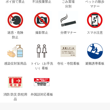
ポイ捨て禁止
不法投棄禁止
ごみ置場
ペットの散歩
分別
マナー
迷惑・危険
撮影禁止
分煙マナー
スマホ注意
防止
感染症対策用品
トイレ（お手洗
寺社・寺院看板
避難誘導看板
い）看板
消防 防災 防犯用
外国語対応看板
品