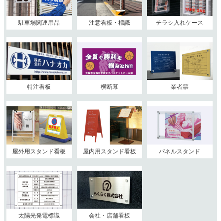
駐車場関連用品
注意看板・標識
チラシ入れケース
特注看板
横断幕
業者票
屋外用スタンド看板
屋内用スタンド看板
パネルスタンド
太陽光発電標識
会社・店舗看板