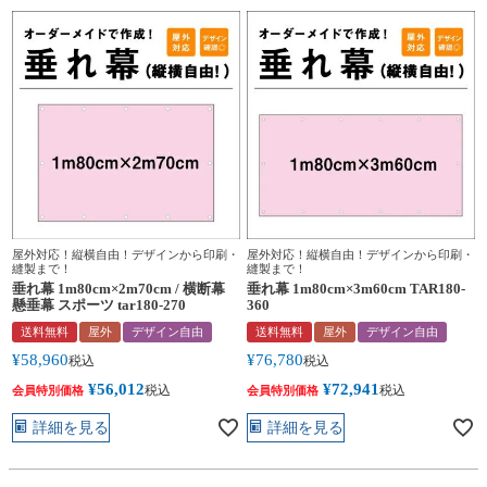
屋外対応！縦横自由！デザインから印刷・
屋外対応！縦横自由！デザインから印刷・
縫製まで！
縫製まで！
垂れ幕 1m80cm×2m70cm / 横断幕
垂れ幕 1m80cm×3m60cm TAR180-
懸垂幕 スポーツ tar180-270
360
送料無料
屋外
デザイン自由
送料無料
屋外
デザイン自由
¥
58,960
¥
76,780
税込
税込
¥
56,012
¥
72,941
税込
税込
会員特別価格
会員特別価格
詳細を見る
詳細を見る