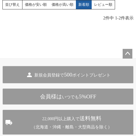
価格が安い順
価格が高い順
新着順
レビュー順
並び替え
2
件中
1
-
2
件表示
ペー
ジト
500
新規会員登録で
ポイントプレゼント
ップ
へ
会員様は
5%OFF
いつでも
送料無料
22,000円以上購入で
（北海道・沖縄・離島・大型商品を除く）