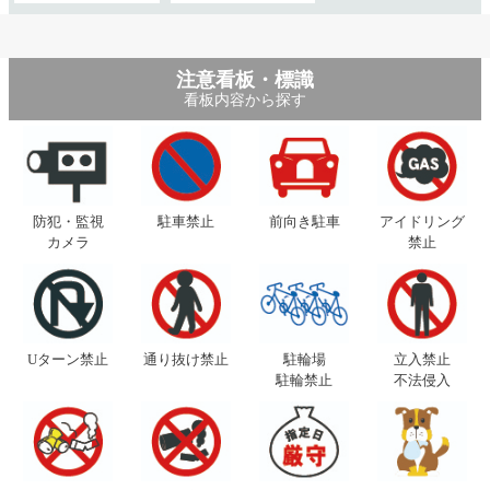
注意看板・標識
看板内容から探す
防犯・監視
駐車禁止
前向き駐車
アイドリング
カメラ
禁止
Uターン禁止
通り抜け禁止
駐輪場
立入禁止
駐輪禁止
不法侵入