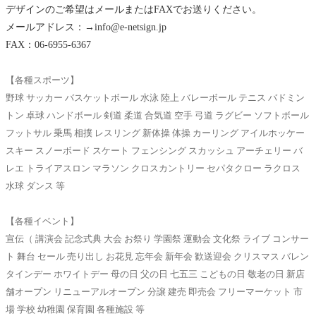
デザインのご希望はメールまたはFAXでお送りください。
メールアドレス：
→info@e-netsign.jp
FAX：06-6955-6367
【各種スポーツ】
野球 サッカー バスケットボール 水泳 陸上 バレーボール テニス バドミン
トン 卓球 ハンドボール 剣道 柔道 合気道 空手 弓道 ラグビー ソフトボール
フットサル 乗馬 相撲 レスリング 新体操 体操 カーリング アイルホッケー
スキー スノーボード スケート フェンシング スカッシュ アーチェリー バ
レエ トライアスロン マラソン クロスカントリー セパタクロー ラクロス
水球 ダンス 等
【各種イベント】
宣伝（ 講演会 記念式典 大会 お祭り 学園祭 運動会 文化祭 ライブ コンサー
ト 舞台 セール 売り出し お花見 忘年会 新年会 歓送迎会 クリスマス バレン
タインデー ホワイトデー 母の日 父の日 七五三 こどもの日 敬老の日 新店
舗オープン リニューアルオープン 分譲 建売 即売会 フリーマーケット 市
場 学校 幼稚園 保育園 各種施設 等