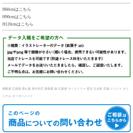
H60cmはこちら
H90cmはこちら
H120cmはこちら
横断幕 応援幕 垂れ幕 屋外対応 懸垂幕 旗 応援旗 タペストリー 部活 文化祭 店舗 イベント オリ
ジナル オーダーメイド