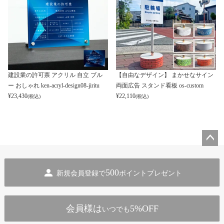
建設業の許可票 アクリル 自立 ブル
【自由なデザイン】 まかせなサイン
ー おしゃれ ken-acryl-design08-jiritu
両面広告 スタンド看板 os-custom
¥
23,430
¥
22,110
(税込)
(税込)
ペー
ジト
500
新規会員登録で
ポイントプレゼント
ップ
へ
会員様は
5%OFF
いつでも