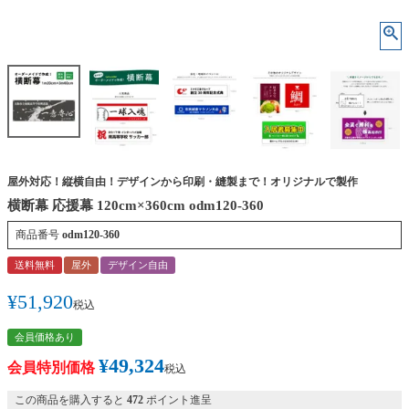
屋外対応！縦横自由！デザインから印刷・縫製まで！オリジナルで製作
横断幕 応援幕 120cm×360cm odm120-360
商品番号
odm120-360
送料無料
屋外
デザイン自由
¥
51,920
税込
会員価格あり
¥
49,324
会員特別価格
税込
この商品を購入すると
472
ポイント進呈