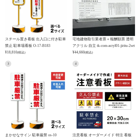
スチール置き看板 出入口に付き駐車
宅地建物取引業者票＋報酬額票 透明
禁止 駐車場看板 O-17-B183
アクリル 自立 tk-com-acryl01-jiritu-2set
¥
18,810
¥
44,660
(税込)
(税込)
3
4
まかせなサイン 駐車厳禁 os-10
注意看板 オーダーメイド 特注 看板