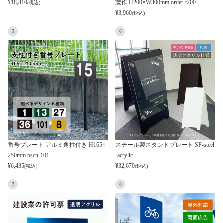
¥
18,810
製作 H200×W300mm order-t200
(税込)
¥
3,960
(税込)
5
6
番号プレート アルミ角柱付き H165×
スチール製スタンドプレート SP-steel
250mm bscn-101
-acrylic
¥
6,435
¥
32,670
(税込)
(税込)
7
8