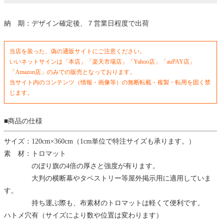
納 期：デザイン確定後、７営業日程度で出荷
当店を装った、偽の通販サイトにご注意ください。
いいネットサインは「本店」「楽天市場店」「Yahoo店」「auPAY店」
「Amazon店」のみでの販売となっております。
当サイト内のコンテンツ（情報・画像等）の無断転載・複製・転用を固く禁
じます。
■商品の仕様
サイズ：120cm×360cm（1cm単位で特注サイズも承ります。）
素 材：トロマット
のぼり旗の4倍の厚さと強度が有ります。
大判の横断幕やタペストリー等屋外掲示用に適用していま
す。
持ち運ぶ際も、布素材のトロマットは軽くて便利です。
ハトメ穴有（サイズにより数や位置は変わります）