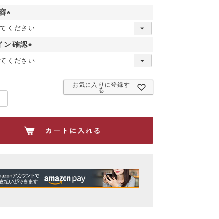
容
(
必
イン確認
須
)
(
必
須
お気に入りに登録す
)
る