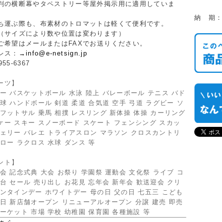
断幕やタペストリー等屋外掲示用に適用していま
納 期
際も、布素材のトロマットは軽くて便利です。
（サイズにより数や位置は変わります）
ご希望はメールまたはFAXでお送りください。
レス：
→info@e-netsign.jp
955-6367
ーツ】
ー バスケットボール 水泳 陸上 バレーボール テニス バド
球 ハンドボール 剣道 柔道 合気道 空手 弓道 ラグビー ソ
フットサル 乗馬 相撲 レスリング 新体操 体操 カーリング
ケー スキー スノーボード スケート フェンシング スカッ
チェリー バレエ トライアスロン マラソン クロスカントリ
ロー ラクロス 水球 ダンス 等
ント】
会 記念式典 大会 お祭り 学園祭 運動会 文化祭 ライブ コ
台 セール 売り出し お花見 忘年会 新年会 歓送迎会 クリ
ンタインデー ホワイトデー 母の日 父の日 七五三 こども
日 新店舗オープン リニューアルオープン 分譲 建売 即売
ーケット 市場 学校 幼稚園 保育園 各種施設 等