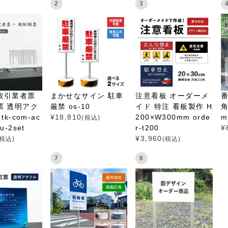
2
3
取引業者票
まかせなサイン 駐車
注意看板 オーダーメ
票 透明アク
厳禁 os-10
イド 特注 看板製作 H
角
tk-com-ac
¥
18,810
200×W300mm orde
m
(税込)
itu-2set
r-t200
¥
¥
3,960
(税込)
(税込)
7
8