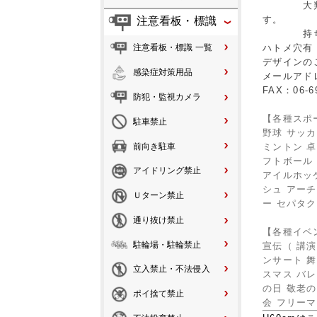
大判の横
す。
注意看板・標識
持ち運ぶ
ハトメ穴有
注意看板・標識 一覧
デザインの
感染症対策用品
メールアド
FAX：06-6
防犯・監視カメラ
【各種スポ
駐車禁止
野球 サッカ
前向き駐車
ミントン 卓
フトボール 
アイドリング禁止
アイルホッ
シュ アー
Ｕターン禁止
ー セパタク
通り抜け禁止
【各種イベ
駐輪場・駐輪禁止
宣伝（ 講演
ンサート 舞
立入禁止・不法侵入
スマス バレ
の日 敬老の
ポイ捨て禁止
会 フリーマ