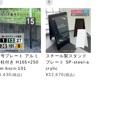
4
5
番号プレート アルミ
スチール製スタンド
柱付き H165×250
プレート SP-steel-a
m bscn-101
crylic
6,435
¥
32,670
(税込)
(税込)