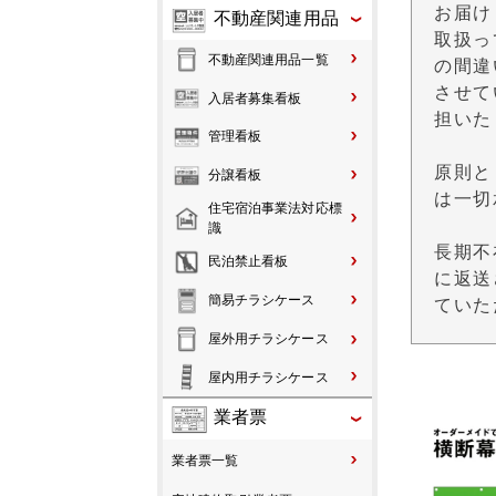
お届け
不動産関連用品
取扱っ
不動産関連用品一覧
の間違
させて
入居者募集看板
担いた
管理看板
原則と
分譲看板
は一切
住宅宿泊事業法対応標
識
長期不
民泊禁止看板
に返送
簡易チラシケース
ていた
屋外用チラシケース
屋内用チラシケース
業者票
業者票一覧