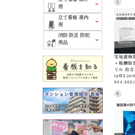
1
用
立て看板 屋内
用
消防 防災 防犯
用品
宅地建物
＋報酬額
リル 自立 
ryl01-jir
¥
44,660
6