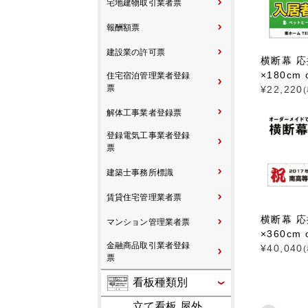
宅地建物取引業者票
報酬額票
建設業の許可票
横断幕 応
×180cm 
住宅宿泊管理業者登録
票
¥
22,220
解体工事業者登録票
登録電気工事業者登録
票
建築士事務所標識
賃貸住宅管理業者票
横断幕 応
マンション管理業者票
×360cm 
金融商品取引業者登録
¥
40,040
票
看板種類別
立て看板 屋外