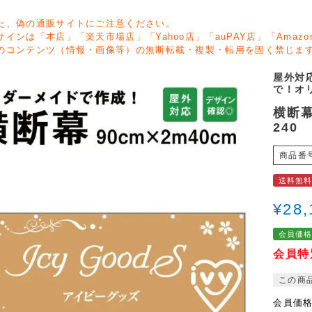
た、偽の通販サイトにご注意ください。
サインは「本店」「楽天市場店」「Yahoo店」「auPAY店」「Ama
のコンテンツ（情報・画像等）の無断転載・複製・転用を固く禁じま
屋外対
で！オ
横断幕 
240
商品番
送料無
¥
28,
会員価
会員特
この商
会員価