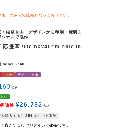
zon店」のみでの販売となっております。
す。
応！縦横自由！デザインから印刷・縫製ま
リジナルで製作
応援幕 90cm×240cm odm90-
号
odm90-240
料
屋外
デザイン自由
160
税込
格あり
¥
26,752
別価格
税込
品を購入すると
256
ポイント進呈
格で購入するにはログインが必要です。