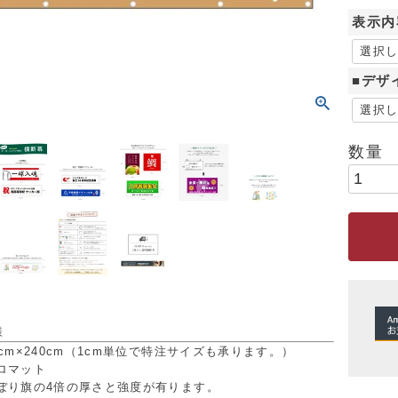
表示内
■デザ
様
cm×240cm（1cm単位で特注サイズも承ります。）
ロマット
の4倍の厚さと強度が有ります。