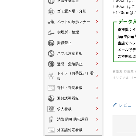
H60cmは
不法投棄禁止
H90cmは
ゴミ置き場・分別
H120cm
ペットの散歩マナー
喫煙所・禁煙
撮影禁止
スマホ注意看板
迷惑・危険防止
横断幕 応援幕 
トイレ（お手洗い）看
オリジナル オ
板
寺社・寺院看板
避難誘導看板
レビュ
求人看板
消防 防災 防犯用品
外国語対応看板