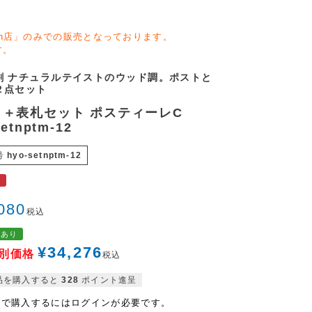
zon店」のみでの販売となっております。
す。
割 ナチュラルテイストのウッド調。ポストと
２点セット
ト＋表札セット ポスティーレC
setnptm-12
号
hyo-setnptm-12
料
080
税込
格あり
¥
34,276
別価格
税込
品を購入すると
328
ポイント進呈
格で購入するにはログインが必要です。