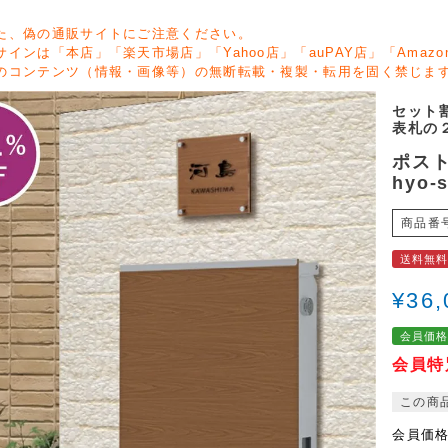
た、偽の通販サイトにご注意ください。
サインは「本店」「楽天市場店」「Yahoo店」「auPAY店」「Ama
のコンテンツ（情報・画像等）の無断転載・複製・転用を固く禁じま
セット
表札の
ポス
hyo-
商品番
送料無
¥
36,
会員価
会員特
この商
会員価