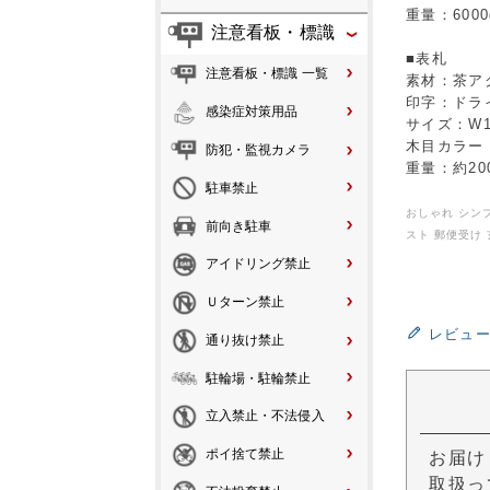
重量：6000
注意看板・標識
■表札
注意看板・標識 一覧
素材：茶ア
印字：ドラ
感染症対策用品
サイズ：W15
木目カラー
防犯・監視カメラ
重量：約2
駐車禁止
おしゃれ シンプ
前向き駐車
スト 郵便受け
アイドリング禁止
Ｕターン禁止
レビュ
通り抜け禁止
駐輪場・駐輪禁止
立入禁止・不法侵入
ポイ捨て禁止
お届け
取扱っ