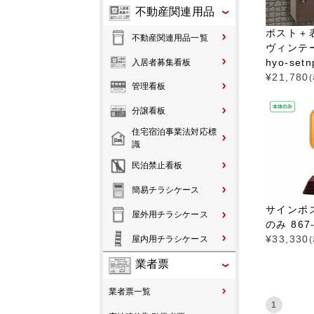
不動産関連用品
ポスト＋
不動産関連用品一覧
ヴィンテ
hyo-setn
入居者募集看板
¥
21,780
管理看板
分譲看板
住宅宿泊事業法対応標
識
民泊禁止看板
簡易チラシケース
サインポス
屋外用チラシケース
のみ 867-
¥
33,330
屋内用チラシケース
業者票
業者票一覧
1