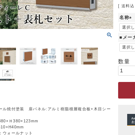
送料込
名称
(
必
■メー
須
)
ール焼付塗装 扉パネル:アルミ樹脂積層複合板+木目シー
0×Ｈ380×123mm
10×H40mm
：ウォールナット