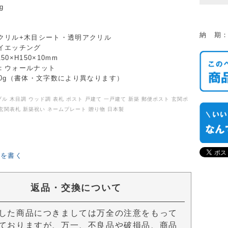
g
納 期：
クリル+木目シート・透明アクリル
イエッチング
0×H150×10mm
：ウォールナット
00g（書体・文字数により異なります）
ル 木目調 ウッド調 表札 ポスト 戸建て 一戸建て 新築 郵便ポスト 玄関ポ
 玄関表札 新築祝い ネームプレート 贈り物 日本製
ーを書く
返品・交換について
した商品につきましては万全の注意をもって
ておりますが、万一、不良品や破損品、商品