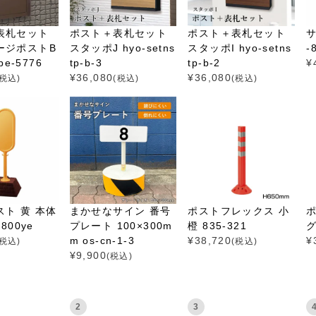
表札セット
ポスト＋表札セット
ポスト＋表札セット
サ
ージポストB
スタッポJ hyo-setns
スタッポI hyo-setns
-
pe-5776
tp-b-3
tp-b-2
¥
¥
36,080
¥
36,080
(税込)
(税込)
(税込)
ト 黄 本体
まかせなサイン 番号
ポストフレックス 小
800ye
プレート 100×300m
橙 835-321
グ
m os-cn-1-3
¥
38,720
¥
(税込)
(税込)
¥
9,900
(税込)
2
3