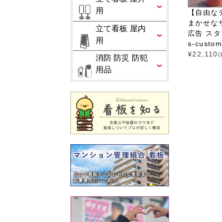
用
【自由な
まかせな
立て看板 屋内
広告 スタ
用
s-custo
¥
22,110
消防 防災 防犯
用品