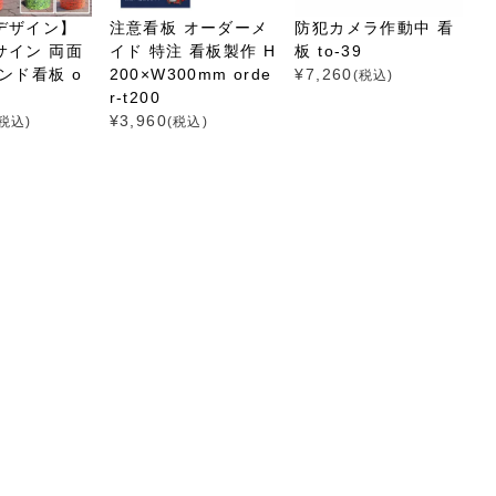
デザイン】
注意看板 オーダーメ
防犯カメラ作動中 看
サイン 両面
イド 特注 看板製作 H
板 to-39
ンド看板 o
200×W300mm orde
¥
7,260
(税込)
m
r-t200
¥
3,960
(税込)
(税込)