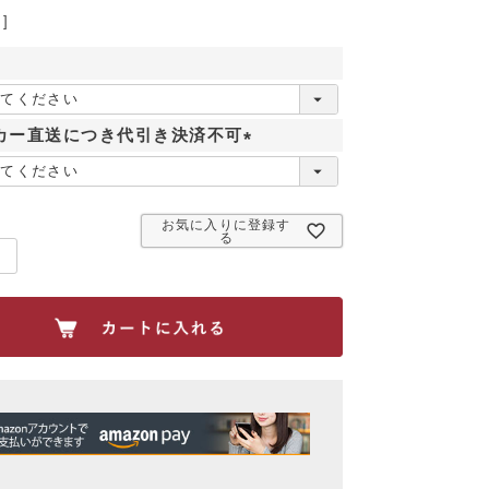
カー直送につき代引き決済不可
(
必
須
お気に入りに登録す
)
る