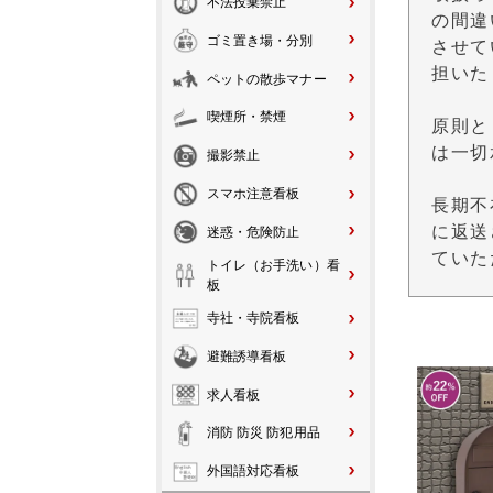
不法投棄禁止
の間違
ゴミ置き場・分別
させて
担いた
ペットの散歩マナー
喫煙所・禁煙
原則と
は一切
撮影禁止
スマホ注意看板
長期不
に返送
迷惑・危険防止
ていた
トイレ（お手洗い）看
板
寺社・寺院看板
避難誘導看板
求人看板
消防 防災 防犯用品
外国語対応看板