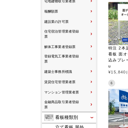
宅地建物取引業者票
報酬額票
建設業の許可票
住宅宿泊管理業者登録
票
解体工事業者登録票
特注 2本
看板 面オ
登録電気工事業者登録
込みプレート
票
u
建築士事務所標識
¥
15,840
賃貸住宅管理業者票
6
マンション管理業者票
金融商品取引業者登録
票
看板種類別
立て看板 屋外