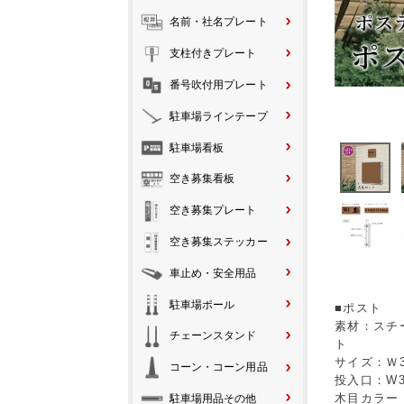
名前・社名プレート
支柱付きプレート
番号吹付用プレート
駐車場ラインテープ
駐車場看板
空き募集看板
空き募集プレート
空き募集ステッカー
車止め・安全用品
駐車場ポール
■ポスト
素材：スチ
チェーンスタンド
ト
サイズ：Ｗ38
コーン・コーン用品
投入口：W3
木目カラー
駐車場用品その他