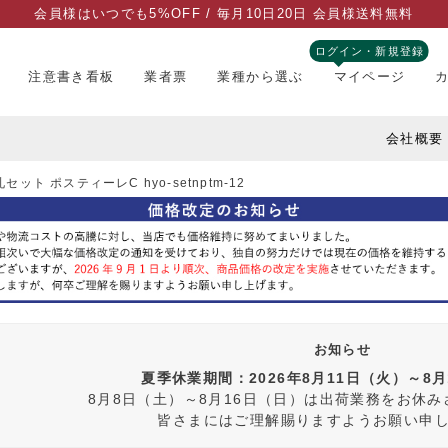
会員様はいつでも5%OFF / 毎月10日20日 会員様送料無料
ログイン・新規登録
注意書き看板
業者票
業種から選ぶ
マイページ
会社概要
ット ポスティーレC hyo-setnptm-12
お知らせ
夏季休業期間：2026年8月11日（火）～8
8月8日（土）～8月16日（日）は出荷業務をお休
皆さまにはご理解賜りますようお願い申