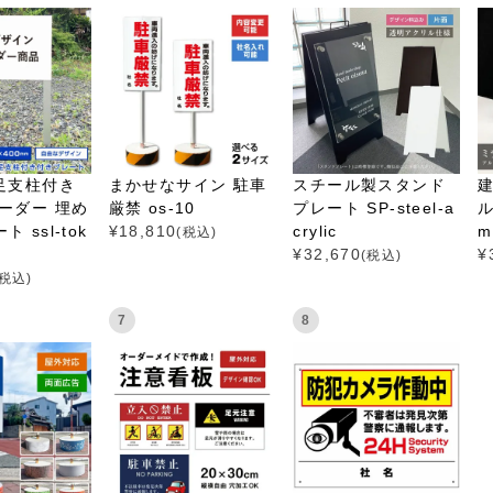
足支柱付き
まかせなサイン 駐車
スチール製スタンド
ーダー 埋め
厳禁 os-10
プレート SP-steel-a
ル
 ssl-tok
¥
18,810
crylic
mi
(税込)
¥
32,670
¥
(税込)
(税込)
7
8