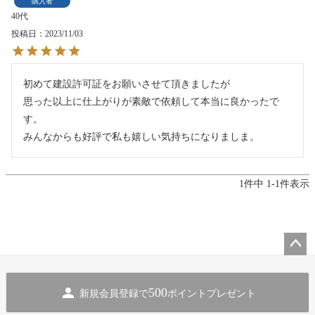
購入者
40代
投稿日
2023/11/03
初めて建設許可証をお願いさせて頂きましたが

思った以上に仕上がりが素敵で依頼して本当に良かったで
す。

みんなからも好評で私も嬉しい気持ちになりましま。
1
件中
1
-
1
件表示
ペー
ジト
500
新規会員登録で
ポイントプレゼント
ップ