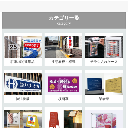
カテゴリ一覧
category
駐車場関連用品
注意看板・標識
チラシ入れケース
特注看板
横断幕
業者票