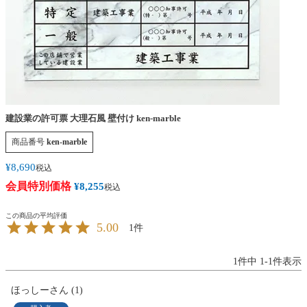
建設業の許可票 大理石風 壁付け ken-marble
商品番号
ken-marble
¥
8,690
税込
会員特別価格
¥
8,255
税込
5.00
1
1
件中
1
-
1
件表示
ほっしー
1