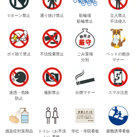
Uターン禁止
通り抜け禁止
駐輪場
立入禁止
駐輪禁止
不法侵入
ポイ捨て禁止
不法投棄禁止
ごみ置場
ペットの散歩
分別
マナー
迷惑・危険
撮影禁止
分煙マナー
スマホ注意
防止
感染症対策用品
トイレ（お手洗
寺社・寺院看板
避難誘導看板
い）看板