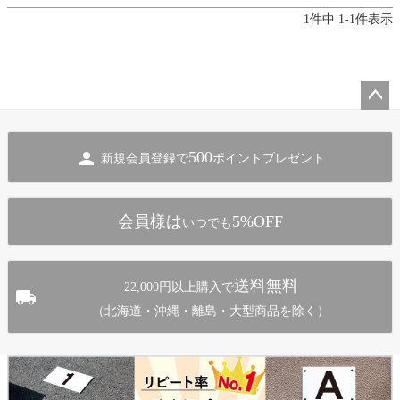
1
件中
1
-
1
件表示
ペー
ジト
500
新規会員登録で
ポイントプレゼント
ップ
へ
会員様は
5%OFF
いつでも
送料無料
22,000円以上購入で
（北海道・沖縄・離島・大型商品を除く）