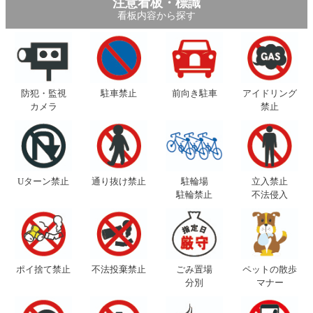
注意看板・標識
看板内容から探す
防犯・監視
駐車禁止
前向き駐車
アイドリング
カメラ
禁止
Uターン禁止
通り抜け禁止
駐輪場
立入禁止
駐輪禁止
不法侵入
ポイ捨て禁止
不法投棄禁止
ごみ置場
ペットの散歩
分別
マナー