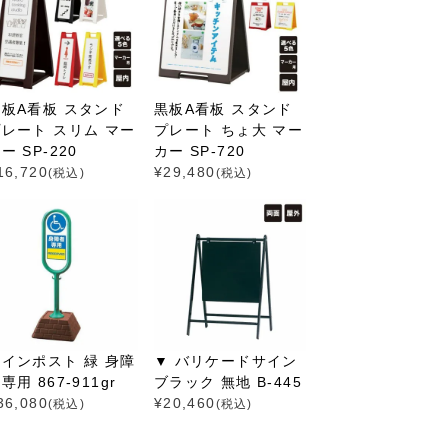
黒板A看板 スタンド
黒板A看板 スタンド
レート スリム マー
プレート ちょ大 マー
ー SP-220
カー SP-720
16,720
¥
29,480
(税込)
(税込)
インポスト 緑 身障
▼ バリケードサイン
専用 867-911gr
ブラック 無地 B-445
36,080
¥
20,460
(税込)
(税込)