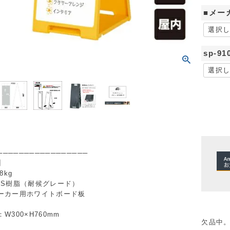
■メー
sp-
─────────────────
】
8kg
BS樹脂（耐候グレード）
ーカー用ホワイトボード板
W300×H760mm
欠品中