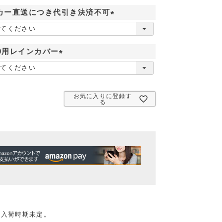
カー直送につき代引き決済不可
(
必
須
910用レインカバー
)
(
必
須
お気に入りに登録す
)
る
。入荷時期未定。