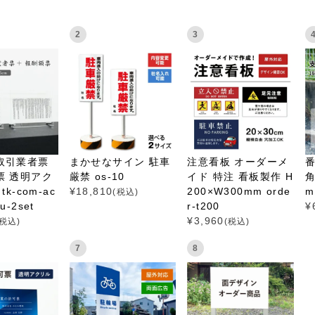
2
3
取引業者票
まかせなサイン 駐車
注意看板 オーダーメ
票 透明アク
厳禁 os-10
イド 特注 看板製作 H
角
tk-com-ac
¥
18,810
200×W300mm orde
m
(税込)
itu-2set
r-t200
¥
¥
3,960
(税込)
(税込)
7
8