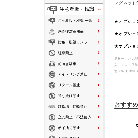
マグネット
注意看板・標識
注意看板・標識 一覧
★オプショ
感染症対策用品
★オプショ
防犯・監視カメラ
★オプショ
駐車禁止
黒板サイン A
前向き駐車
入口 POP 
意看板 駐車場
アイドリング禁止
───────
Ｕターン禁止
通り抜け禁止
おすす
駐輪場・駐輪禁止
立入禁止・不法侵入
ポイ捨て禁止