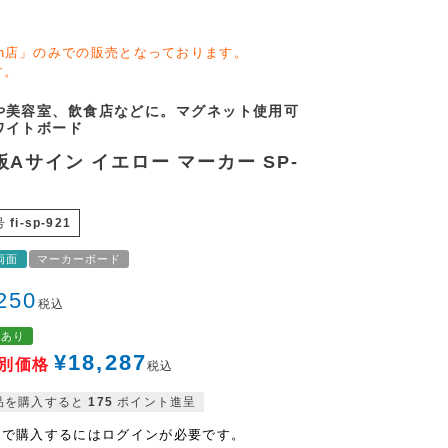
zon店」のみでの販売となっております。
す。
や美容室、飲食店などに。マグネット使用可
ワイトボード
板Aサイン イエロー マーカー SP-
号
fi-sp-921
両面
マーカーボード
250
税込
格あり
¥
18,287
別価格
税込
品を購入すると
175
ポイント進呈
格で購入するにはログインが必要です。