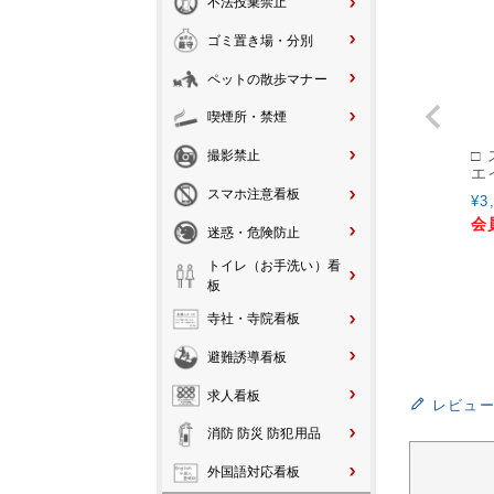
不法投棄禁止
ゴミ置き場・分別
ペットの散歩マナー
喫煙所・禁煙
□
撮影禁止
エイ
スマホ注意看板
¥
3
会
迷惑・危険防止
トイレ（お手洗い）看
板
寺社・寺院看板
避難誘導看板
求人看板
レビュ
消防 防災 防犯用品
外国語対応看板