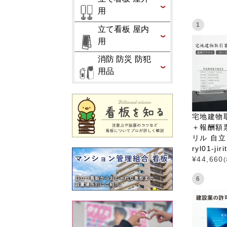
用
1
立て看板 屋内
用
消防 防災 防犯
用品
宅地建物
＋報酬額
リル 自立 
ryl01-jir
¥
44,660
6