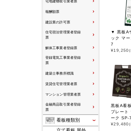
宅地建物取引業者票
報酬額票
建設業の許可票
▼ 黒板A
住宅宿泊管理業者登録
票
ック マーカ
7
解体工事業者登録票
¥
19,250
登録電気工事業者登録
票
建築士事務所標識
賃貸住宅管理業者票
マンション管理業者票
金融商品取引業者登録
黒板A看
票
プレート 
ーク SP-
看板種類別
¥
29,480
立て看板 屋外