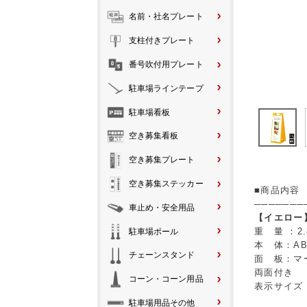
名前・社名プレート
支柱付きプレート
番号吹付用プレート
駐車場ラインテープ
駐車場看板
空き募集看板
空き募集プレート
空き募集ステッカー
■商品内容
───────
車止め・安全用品
【イエロー
重 量 ：2.
駐車場ポール
本 体：A
チェーンスタンド
面 板：マ
両面付き
コーン・コーン用品
表示サイズ：
駐車場用品その他