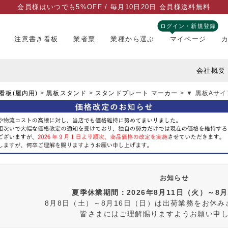
会員様はいつでも5%OFF / 毎月10日20日 会員様送料無料
ログイン・新規登録
注意書き看板
業者票
業種から選ぶ
マイページ
会社概要
看板(屋内用)
黒板スタンド
スタンドプレート マーカー
▼ 黒板Aサイ
お知らせ
夏季休業期間：2026年8月11日（火）～8
8月8日（土）～8月16日（日）は出荷業務をお休
皆さまにはご理解賜りますようお願い申