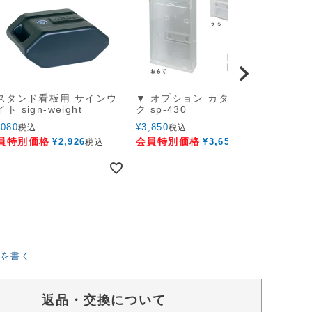
 スタンド看板用 サインウ
▼ オプション カタログラッ
オプシ
Desig
ト sign-weight
ク sp-430
□ 
,080
¥
3,850
カー d
税込
税込
員特別価格
会員特別価格
¥
2,926
¥
3,657
税込
税込
¥
440
会員
ーを書く
返品・交換について