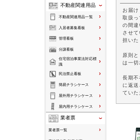
不動産関連用品
お届け
不動産関連用品一覧
取扱っ
の間違
入居者募集看板
させて
管理看板
担いた
分譲看板
原則と
住宅宿泊事業法対応標
は一切
識
民泊禁止看板
長期不
簡易チラシケース
に返送
ていた
屋外用チラシケース
屋内用チラシケース
業者票
業者票一覧