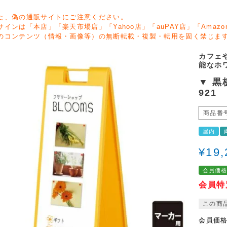
た、偽の通販サイトにご注意ください。
サインは「本店」「楽天市場店」「Yahoo店」「auPAY店」「Ama
のコンテンツ（情報・画像等）の無断転載・複製・転用を固く禁じま
カフェ
能なホ
▼ 黒
921
商品番
屋内
¥
19,
会員価
会員特
この商
会員価