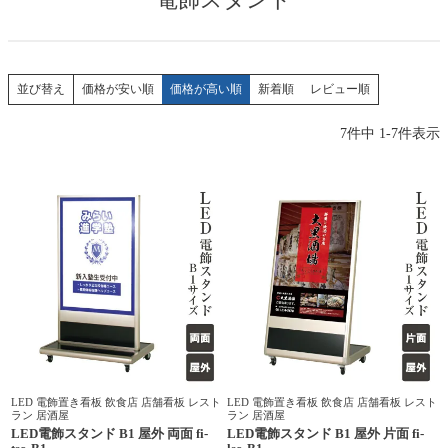
価格が安い順
価格が高い順
新着順
レビュー順
並び替え
7
件中
1
-
7
件表示
LED 電飾置き看板 飲食店 店舗看板 レスト
LED 電飾置き看板 飲食店 店舗看板 レスト
ラン 居酒屋
ラン 居酒屋
LED電飾スタンド B1 屋外 両面 fi-
LED電飾スタンド B1 屋外 片面 fi-