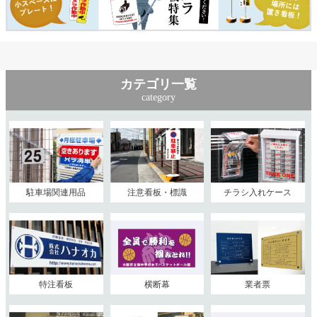
カテゴリ一覧
category
駐車場関連用品
注意看板・標識
チラシ入れケース
特注看板
横断幕
業者票