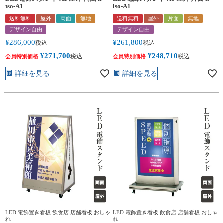
tso-A1
lso-A1
送料無料
屋外
両面
無地
送料無料
屋外
片面
無地
デザイン自由
デザイン自由
¥
286,000
¥
261,800
税込
税込
¥
271,700
¥
248,710
税込
税込
会員特別価格
会員特別価格
詳細を見る
詳細を見る
LED 電飾置き看板 飲食店 店舗看板 おしゃ
LED 電飾置き看板 飲食店 店舗看板 おしゃ
れ
れ