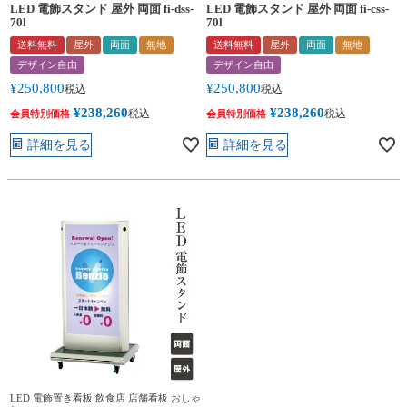
LED 電飾スタンド 屋外 両面 fi-dss-
LED 電飾スタンド 屋外 両面 fi-css-
70l
70l
送料無料
屋外
両面
無地
送料無料
屋外
両面
無地
デザイン自由
デザイン自由
¥
250,800
¥
250,800
税込
税込
¥
238,260
¥
238,260
税込
税込
会員特別価格
会員特別価格
詳細を見る
詳細を見る
LED 電飾置き看板 飲食店 店舗看板 おしゃ