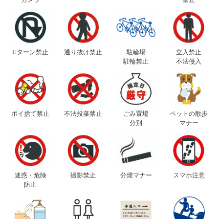
Uターン禁止
通り抜け禁止
駐輪場
立入禁止
駐輪禁止
不法侵入
ポイ捨て禁止
不法投棄禁止
ごみ置場
ペットの散歩
分別
マナー
迷惑・危険
撮影禁止
分煙マナー
スマホ注意
防止