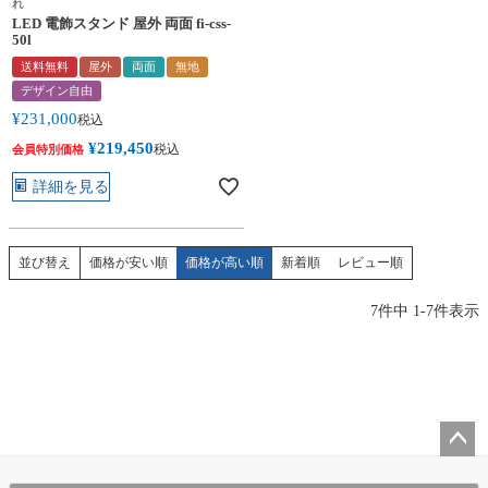
れ
LED 電飾スタンド 屋外 両面 fi-css-
50l
送料無料
屋外
両面
無地
デザイン自由
¥
231,000
税込
¥
219,450
税込
会員特別価格
詳細を見る
価格が安い順
価格が高い順
新着順
レビュー順
並び替え
7
件中
1
-
7
件表示
ペー