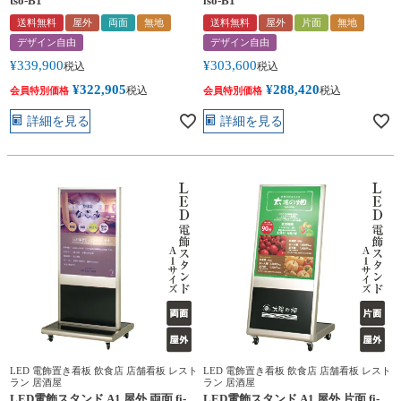
tso-B1
lso-B1
送料無料
屋外
両面
無地
送料無料
屋外
片面
無地
デザイン自由
デザイン自由
¥
339,900
¥
303,600
税込
税込
¥
322,905
¥
288,420
税込
税込
会員特別価格
会員特別価格
詳細を見る
詳細を見る
LED 電飾置き看板 飲食店 店舗看板 レスト
LED 電飾置き看板 飲食店 店舗看板 レスト
ラン 居酒屋
ラン 居酒屋
LED電飾スタンド A1 屋外 両面 fi-
LED電飾スタンド A1 屋外 片面 fi-